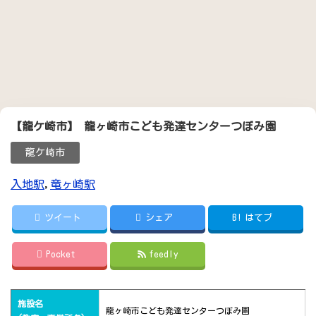
【龍ケ崎市】 龍ヶ崎市こども発達センターつぼみ園
龍ケ崎市
入地駅
,
竜ヶ崎駅
ツイート
シェア
B!
はてブ
Pocket
feedly
施設名
龍ヶ崎市こども発達センターつぼみ園