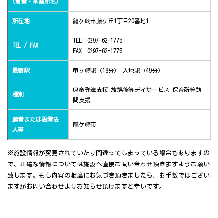
(教室・事業所名)
所在地
龍ケ崎市藤ケ丘1丁目20番地1
TEL: 0297-62-1775
TEL / FAX
FAX: 0297-62-1775
最寄駅
竜ヶ崎駅（18分） 入地駅（49分）
児童発達支援 放課後等デイサービス 保育所等訪
種別
問支援
運営または設置法
龍ケ崎市
人等
※施設情報が変更されていたり間違ってしまっている場合もありますの
で、正確な情報については施設へ直接お問い合わせ頂きますようお願い
致します。もし内容の相違にお気づき頂きましたら、お手数ではござい
ますがお問い合わせよりお知らせ頂けますと幸いです。