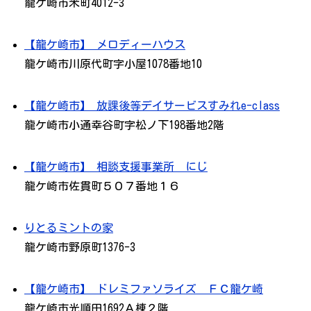
龍ケ崎市米町4012-3
【龍ケ崎市】 メロディーハウス
龍ケ崎市川原代町字小屋1078番地10
【龍ケ崎市】 放課後等デイサービスすみれe-class
龍ケ崎市小通幸谷町字松ノ下198番地2階
【龍ケ崎市】 相談支援事業所 にじ
龍ケ崎市佐貫町５０７番地１６
りとるミントの家
龍ケ崎市野原町1376-3
【龍ケ崎市】 ドレミファソライズ ＦＣ龍ケ崎
龍ケ崎市光順田1692Ａ棟２階