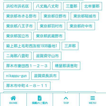
浜松市浜名区
八丈島八丈町
三重郡
北牟婁郡
東京都あきる野市
東京都日野市
東京都稲城市
東京都八王子市
東京都羽村市
東京都府中市
東京都国立市
東京都武蔵野市
築上郡上毛町西友枝1938番地1
三井郡
ニ海郡八雲町
滋賀県守山市
厚木市妻田西１－２－３
糟屋郡須惠町
nikappu-gun
滋賀県長浜市
厚木市中町４－８－１１
子育て・療育・発達障害のコラム
中新川郡上市
HOME
掲載のご案内
TOP
MENU
羽島市下中町