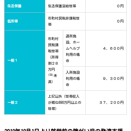
生活保護
生活保護受給世帯
０円
市町村民税非課税世
低所得
０円
帯
通所施
市町村
設、ホー
民税課
ムヘルプ
４，６００円
税世帯
利用の場
（所得
一般１
合
割２８
万円
入所施設
(注)
未
利用の場
９，３００円
満）
合
上記以外（世帯収入
一般２
が概ね890万円以上の
３７，２００円
世帯）