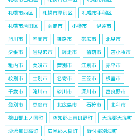
札幌市西区
札幌市厚別区
札幌市手稲区
札幌市清田区
函館市
小樽市
伊達市
旭川市
室蘭市
釧路市
帯広市
北見市
夕張市
岩見沢市
網走市
留萌市
苫小牧市
稚内市
美唄市
芦別市
江別市
赤平市
紋別市
士別市
名寄市
三笠市
根室市
千歳市
滝川市
砂川市
深川市
富良野市
登別市
恵庭市
北広島市
石狩市
北斗市
檜山郡上ノ国町
空知郡上富良野町
天塩郡天塩町
沙流郡日高町
広尾郡大樹町
野付郡別海町