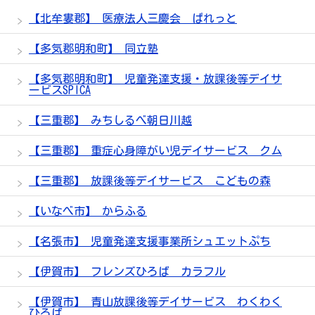
【北牟婁郡】 医療法人三慶会 ぱれっと
【多気郡明和町】 同立塾
【多気郡明和町】 児童発達支援・放課後等デイサ
ービスSPICA
【三重郡】 みちしるべ朝日川越
【三重郡】 重症心身障がい児デイサービス クム
【三重郡】 放課後等デイサービス こどもの森
【いなべ市】 からふる
【名張市】 児童発達支援事業所シュエットぷち
【伊賀市】 フレンズひろば カラフル
【伊賀市】 青山放課後等デイサービス わくわく
ひろば