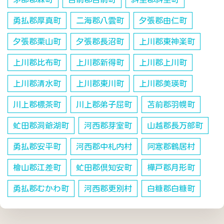
勇払郡厚真町
二海郡八雲町
夕張郡由仁町
夕張郡栗山町
夕張郡長沼町
上川郡東神楽町
上川郡比布町
上川郡新得町
上川郡上川町
上川郡清水町
上川郡東川町
上川郡美瑛町
川上郡標茶町
川上郡弟子屈町
苫前郡羽幌町
虻田郡洞爺湖町
河西郡芽室町
山越郡長万部町
勇払郡安平町
河西郡中札内村
阿寒郡鶴居村
檜山郡江差町
虻田郡倶知安町
樺戸郡月形町
勇払郡むかわ町
河西郡更別村
白糠郡白糠町