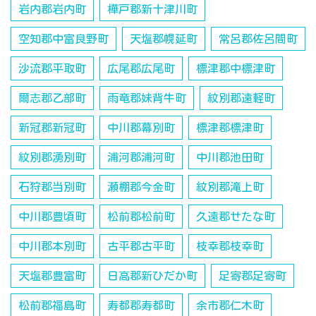
岩内郡岩内町
樺戸郡新十津川町
空知郡中富良野町
天塩郡幌延町
常呂郡佐呂間町
沙流郡平取町
広尾郡広尾町
標津郡中標津町
爾志郡乙部町
雨竜郡妹背牛町
紋別郡遠軽町
新冠郡新冠町
中川郡幕別町
標津郡標津町
紋別郡湧別町
浦河郡浦河町
中川郡池田町
石狩郡当別町
瀬棚郡今金町
紋別郡滝上町
中川郡豊頃町
松前郡松前町
久遠郡せたな町
中川郡本別町
古平郡古平町
枝幸郡枝幸町
天塩郡豊富町
日高郡新ひだか町
足寄郡足寄町
松前郡福島町
寿都郡寿都町
余市郡仁木町