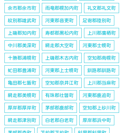
余市郡余市町
雨竜郡幌加内町
礼文郡礼文町
紋別郡雄武町
河東郡音更町
足寄郡陸別町
上磯郡知内町
寿都郡黒松内町
上川郡鷹栖町
中川郡美深町
網走郡大空町
河東郡士幌町
十勝郡浦幌町
上磯郡木古内町
空知郡南幌町
虻田郡豊浦町
河東郡上士幌町
釧路郡釧路町
亀田郡七飯町
空知郡奈井江町
上川郡当麻町
網走郡美幌町
有珠郡壮瞥町
河東郡鹿追町
厚岸郡厚岸町
茅部郡鹿部町
空知郡上砂川町
網走郡津別町
白老郡白老町
厚岸郡浜中町
茅部郡森町
苫前郡苫前町
斜里郡斜里町