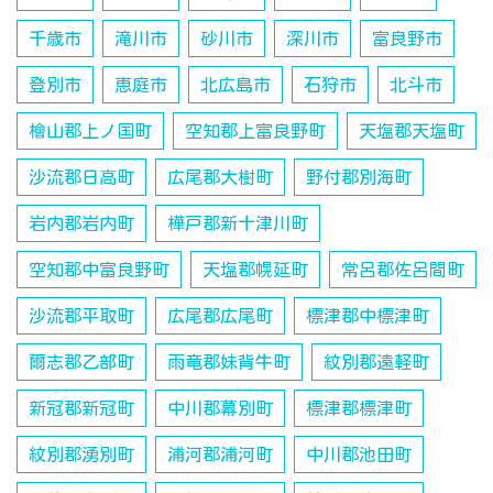
千歳市
滝川市
砂川市
深川市
富良野市
登別市
恵庭市
北広島市
石狩市
北斗市
檜山郡上ノ国町
空知郡上富良野町
天塩郡天塩町
沙流郡日高町
広尾郡大樹町
野付郡別海町
岩内郡岩内町
樺戸郡新十津川町
空知郡中富良野町
天塩郡幌延町
常呂郡佐呂間町
沙流郡平取町
広尾郡広尾町
標津郡中標津町
爾志郡乙部町
雨竜郡妹背牛町
紋別郡遠軽町
新冠郡新冠町
中川郡幕別町
標津郡標津町
紋別郡湧別町
浦河郡浦河町
中川郡池田町