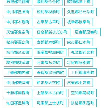
石狩郡当別町
瀬棚郡今金町
紋別郡滝上町
中川郡豊頃町
松前郡松前町
久遠郡せたな町
中川郡本別町
古平郡古平町
枝幸郡枝幸町
天塩郡豊富町
日高郡新ひだか町
足寄郡足寄町
松前郡福島町
寿都郡寿都町
余市郡仁木町
余市郡余市町
雨竜郡幌加内町
礼文郡礼文町
紋別郡雄武町
河東郡音更町
足寄郡陸別町
上磯郡知内町
寿都郡黒松内町
上川郡鷹栖町
中川郡美深町
網走郡大空町
河東郡士幌町
十勝郡浦幌町
上磯郡木古内町
空知郡南幌町
虻田郡豊浦町
河東郡上士幌町
釧路郡釧路町