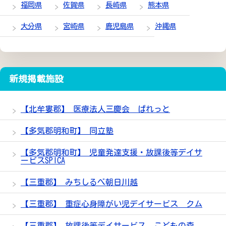
福岡県
佐賀県
長崎県
熊本県
大分県
宮崎県
鹿児島県
沖縄県
新規掲載施設
【北牟婁郡】 医療法人三慶会 ぱれっと
【多気郡明和町】 同立塾
【多気郡明和町】 児童発達支援・放課後等デイサ
ービスSPICA
【三重郡】 みちしるべ朝日川越
【三重郡】 重症心身障がい児デイサービス クム
【三重郡】 放課後等デイサービス こどもの森