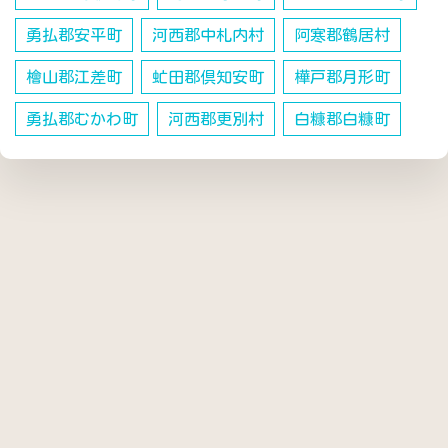
勇払郡安平町
河西郡中札内村
阿寒郡鶴居村
檜山郡江差町
虻田郡倶知安町
樺戸郡月形町
勇払郡むかわ町
河西郡更別村
白糠郡白糠町