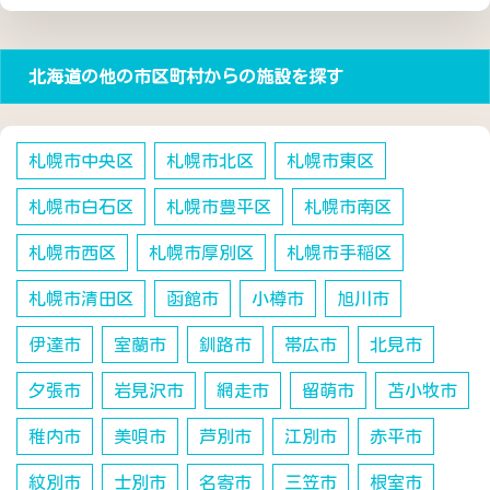
北海道の他の市区町村からの施設を探す
札幌市中央区
札幌市北区
札幌市東区
札幌市白石区
札幌市豊平区
札幌市南区
札幌市西区
札幌市厚別区
札幌市手稲区
札幌市清田区
函館市
小樽市
旭川市
伊達市
室蘭市
釧路市
帯広市
北見市
夕張市
岩見沢市
網走市
留萌市
苫小牧市
稚内市
美唄市
芦別市
江別市
赤平市
紋別市
士別市
名寄市
三笠市
根室市