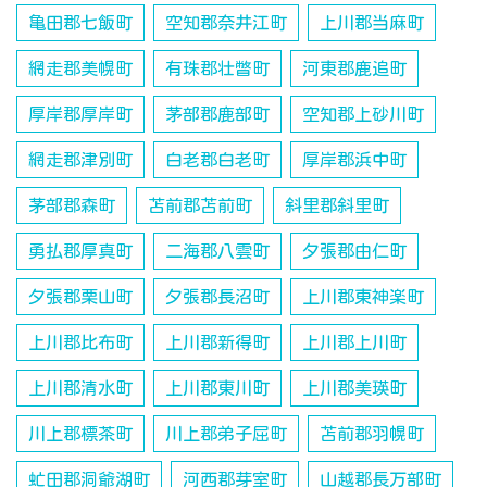
亀田郡七飯町
空知郡奈井江町
上川郡当麻町
網走郡美幌町
有珠郡壮瞥町
河東郡鹿追町
厚岸郡厚岸町
茅部郡鹿部町
空知郡上砂川町
網走郡津別町
白老郡白老町
厚岸郡浜中町
茅部郡森町
苫前郡苫前町
斜里郡斜里町
勇払郡厚真町
二海郡八雲町
夕張郡由仁町
夕張郡栗山町
夕張郡長沼町
上川郡東神楽町
上川郡比布町
上川郡新得町
上川郡上川町
上川郡清水町
上川郡東川町
上川郡美瑛町
川上郡標茶町
川上郡弟子屈町
苫前郡羽幌町
虻田郡洞爺湖町
河西郡芽室町
山越郡長万部町