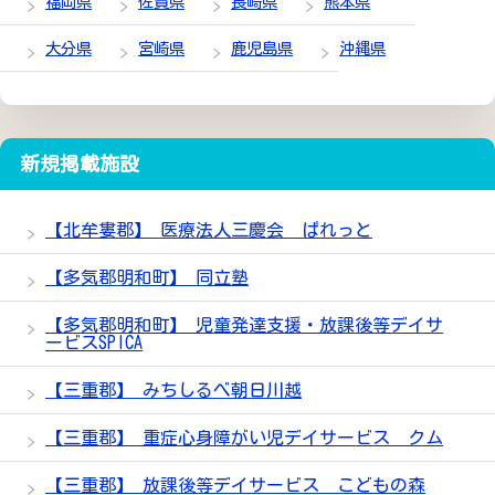
福岡県
佐賀県
長崎県
熊本県
大分県
宮崎県
鹿児島県
沖縄県
新規掲載施設
【北牟婁郡】 医療法人三慶会 ぱれっと
【多気郡明和町】 同立塾
【多気郡明和町】 児童発達支援・放課後等デイサ
ービスSPICA
【三重郡】 みちしるべ朝日川越
【三重郡】 重症心身障がい児デイサービス クム
【三重郡】 放課後等デイサービス こどもの森