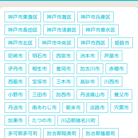
神戸市東灘区
神戸市灘区
神戸市兵庫区
神戸市長田区
神戸市須磨区
神戸市垂水区
神戸市北区
神戸市中央区
神戸市西区
姫路市
尼崎市
明石市
西宮市
洲本市
芦屋市
伊丹市
相生市
豊岡市
加古川市
赤穂市
西脇市
宝塚市
三木市
高砂市
川西市
小野市
三田市
加西市
丹波篠山市
養父市
丹波市
南あわじ市
朝来市
淡路市
宍粟市
加東市
たつの市
川辺郡猪名川町
多可郡多可町
加古郡稲美町
加古郡播磨町