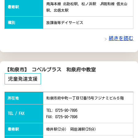
南海本線 北助松駅、松ノ浜駅 JR阪和線 信太山
最寄駅
駅、北信太駅
種別
放課後等デイサービス
続きを読む
【和泉市】 コペルプラス 和泉府中教室
児童発達支援
所在地
和泉市府中町一丁目12番15号フジナミビル５階
TEL: 0725-90-7895
TEL / FAX
FAX: 0725-90-7896
最寄駅
樽井駅(2分） 岡田浦駅(26分）