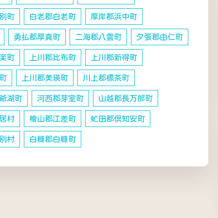
別町
白老郡白老町
厚岸郡浜中町
勇払郡厚真町
二海郡八雲町
夕張郡由仁町
楽町
上川郡比布町
上川郡新得町
町
上川郡美瑛町
川上郡標茶町
爺湖町
河西郡芽室町
山越郡長万部町
居村
檜山郡江差町
虻田郡倶知安町
別村
白糠郡白糠町