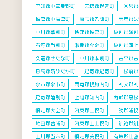
空知郡中富良野町
天塩郡幌延町
常呂郡
標津郡中標津町
爾志郡乙部町
雨竜郡妹
中川郡幕別町
標津郡標津町
紋別郡湧別
石狩郡当別町
瀬棚郡今金町
紋別郡滝上
久遠郡せたな町
中川郡本別町
古平郡古
日高郡新ひだか町
足寄郡足寄町
松前郡
余市郡余市町
雨竜郡幌加内町
礼文郡礼
足寄郡陸別町
上磯郡知内町
寿都郡黒松
網走郡大空町
河東郡士幌町
十勝郡浦幌
虻田郡豊浦町
河東郡上士幌町
釧路郡釧
上川郡当麻町
網走郡美幌町
有珠郡壮瞥