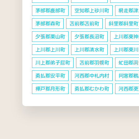
茅部郡鹿部町
空知郡上砂川町
網走郡津
茅部郡森町
苫前郡苫前町
斜里郡斜里町
夕張郡栗山町
夕張郡長沼町
上川郡東神
上川郡上川町
上川郡清水町
上川郡東川
川上郡弟子屈町
苫前郡羽幌町
虻田郡洞
勇払郡安平町
河西郡中札内村
阿寒郡鶴
樺戸郡月形町
勇払郡むかわ町
河西郡更