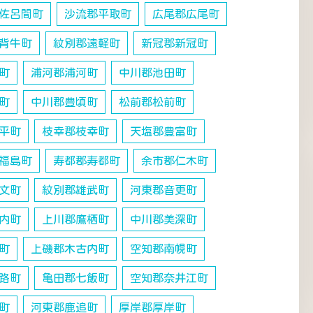
佐呂間町
沙流郡平取町
広尾郡広尾町
背牛町
紋別郡遠軽町
新冠郡新冠町
町
浦河郡浦河町
中川郡池田町
町
中川郡豊頃町
松前郡松前町
平町
枝幸郡枝幸町
天塩郡豊富町
福島町
寿都郡寿都町
余市郡仁木町
文町
紋別郡雄武町
河東郡音更町
内町
上川郡鷹栖町
中川郡美深町
町
上磯郡木古内町
空知郡南幌町
路町
亀田郡七飯町
空知郡奈井江町
町
河東郡鹿追町
厚岸郡厚岸町