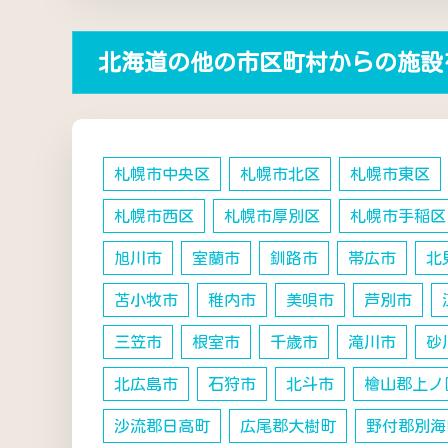
北海道の他の市区町村からの施設
札幌市中央区
札幌市北区
札幌市東区
札幌市西区
札幌市厚別区
札幌市手稲区
旭川市
室蘭市
釧路市
帯広市
北
苫小牧市
稚内市
美唄市
芦別市
三笠市
根室市
千歳市
滝川市
砂
北広島市
石狩市
北斗市
檜山郡上ノ
沙流郡日高町
広尾郡大樹町
野付郡別海