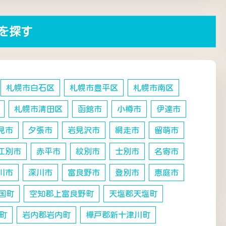
を探す
札幌市白石区
札幌市豊平区
札幌市南区
札幌市清田区
函館市
小樽市
伊達市
見市
夕張市
岩見沢市
網走市
留萌市
江別市
赤平市
紋別市
士別市
名寄市
川市
深川市
富良野市
登別市
恵庭市
国町
空知郡上富良野町
天塩郡天塩町
町
岩内郡岩内町
樺戸郡新十津川町