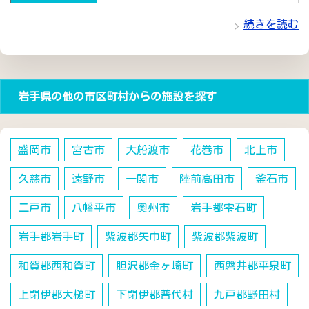
続きを読む
岩手県の他の市区町村からの施設を探す
盛岡市
宮古市
大船渡市
花巻市
北上市
久慈市
遠野市
一関市
陸前高田市
釜石市
二戸市
八幡平市
奥州市
岩手郡雫石町
岩手郡岩手町
紫波郡矢巾町
紫波郡紫波町
和賀郡西和賀町
胆沢郡金ヶ崎町
西磐井郡平泉町
上閉伊郡大槌町
下閉伊郡普代村
九戸郡野田村