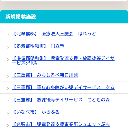
新規掲載施設
【北牟婁郡】 医療法人三慶会 ぱれっと
【多気郡明和町】 同立塾
【多気郡明和町】 児童発達支援・放課後等デイサ
ービスSPICA
【三重郡】 みちしるべ朝日川越
【三重郡】 重症心身障がい児デイサービス クム
【三重郡】 放課後等デイサービス こどもの森
【いなべ市】 からふる
【名張市】 児童発達支援事業所シュエットぷち