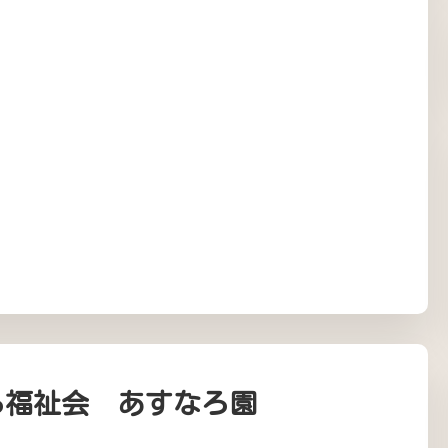
ろ福祉会 あすなろ園