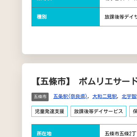
種別
放課後等デイ
【五條市】 ポムリエサー
五条駅(奈良県)
,
大和二見駅
,
北宇智
五條市
児童発達支援
放課後等デイサービス
所在地
五條市五條2丁目