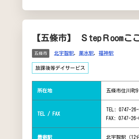
【五條市】 ＳtepＲoomここ
北宇智駅
,
薬水駅
,
福神駅
五條市
放課後等デイサービス
所在地
五條市住川町91
TEL: 0747-26-
TEL / FAX
FAX: 0747-26-
最寄駅
北宇智駅（12