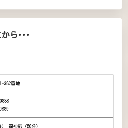
から･･･
-382番地
0888
0889
分） 福神駅（50分）