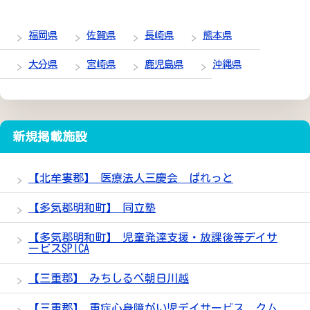
福岡県
佐賀県
長崎県
熊本県
大分県
宮崎県
鹿児島県
沖縄県
新規掲載施設
【北牟婁郡】 医療法人三慶会 ぱれっと
【多気郡明和町】 同立塾
【多気郡明和町】 児童発達支援・放課後等デイサ
ービスSPICA
【三重郡】 みちしるべ朝日川越
【三重郡】 重症心身障がい児デイサービス クム