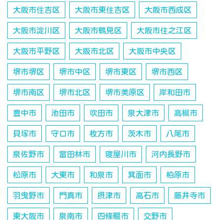
大阪市住吉区
大阪市東住吉区
大阪市西成区
大阪市淀川区
大阪市鶴見区
大阪市住之江区
大阪市平野区
大阪市北区
大阪市中央区
堺市堺区
堺市中区
堺市東区
堺市西区
堺市南区
堺市北区
堺市美原区
岸和田市
豊中市
池田市
吹田市
泉大津市
高槻市
貝塚市
守口市
枚方市
茨木市
八尾市
泉佐野市
富田林市
寝屋川市
河内長野市
松原市
大東市
和泉市
箕面市
柏原市
羽曳野市
門真市
摂津市
高石市
藤井寺市
東大阪市
泉南市
四條畷市
交野市