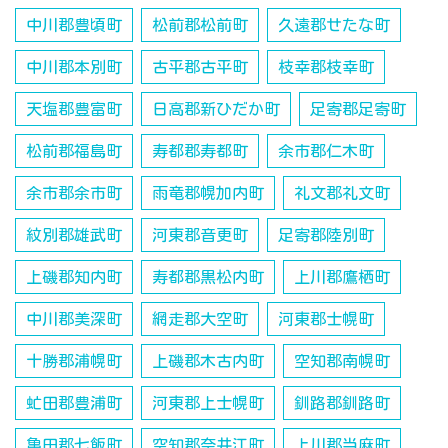
中川郡豊頃町
松前郡松前町
久遠郡せたな町
中川郡本別町
古平郡古平町
枝幸郡枝幸町
天塩郡豊富町
日高郡新ひだか町
足寄郡足寄町
松前郡福島町
寿都郡寿都町
余市郡仁木町
余市郡余市町
雨竜郡幌加内町
礼文郡礼文町
紋別郡雄武町
河東郡音更町
足寄郡陸別町
上磯郡知内町
寿都郡黒松内町
上川郡鷹栖町
中川郡美深町
網走郡大空町
河東郡士幌町
十勝郡浦幌町
上磯郡木古内町
空知郡南幌町
虻田郡豊浦町
河東郡上士幌町
釧路郡釧路町
亀田郡七飯町
空知郡奈井江町
上川郡当麻町