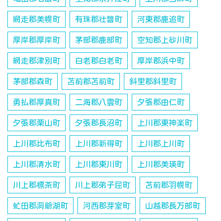
網走郡美幌町
有珠郡壮瞥町
河東郡鹿追町
厚岸郡厚岸町
茅部郡鹿部町
空知郡上砂川町
網走郡津別町
白老郡白老町
厚岸郡浜中町
茅部郡森町
苫前郡苫前町
斜里郡斜里町
勇払郡厚真町
二海郡八雲町
夕張郡由仁町
夕張郡栗山町
夕張郡長沼町
上川郡東神楽町
上川郡比布町
上川郡新得町
上川郡上川町
上川郡清水町
上川郡東川町
上川郡美瑛町
川上郡標茶町
川上郡弟子屈町
苫前郡羽幌町
虻田郡洞爺湖町
河西郡芽室町
山越郡長万部町