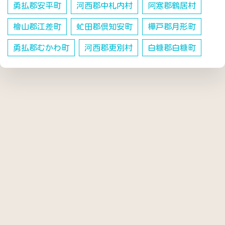
勇払郡安平町
河西郡中札内村
阿寒郡鶴居村
檜山郡江差町
虻田郡倶知安町
樺戸郡月形町
勇払郡むかわ町
河西郡更別村
白糠郡白糠町