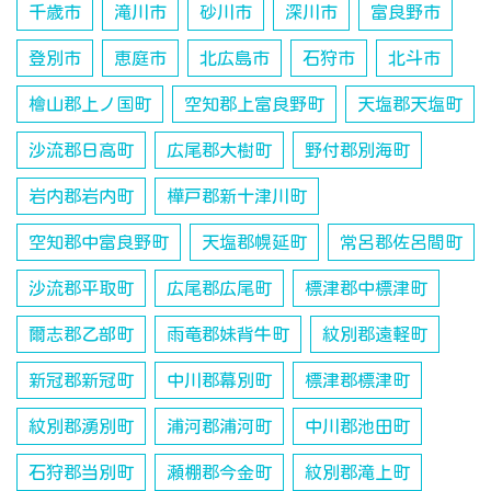
千歳市
滝川市
砂川市
深川市
富良野市
登別市
恵庭市
北広島市
石狩市
北斗市
檜山郡上ノ国町
空知郡上富良野町
天塩郡天塩町
沙流郡日高町
広尾郡大樹町
野付郡別海町
岩内郡岩内町
樺戸郡新十津川町
空知郡中富良野町
天塩郡幌延町
常呂郡佐呂間町
沙流郡平取町
広尾郡広尾町
標津郡中標津町
爾志郡乙部町
雨竜郡妹背牛町
紋別郡遠軽町
新冠郡新冠町
中川郡幕別町
標津郡標津町
紋別郡湧別町
浦河郡浦河町
中川郡池田町
石狩郡当別町
瀬棚郡今金町
紋別郡滝上町