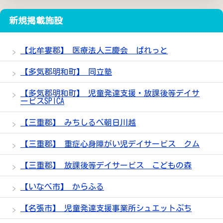
新規掲載施設
【北牟婁郡】 医療法人三慶会 ぱれっと
【多気郡明和町】 同立塾
【多気郡明和町】 児童発達支援・放課後等デイサ
ービスSPICA
【三重郡】 みちしるべ朝日川越
【三重郡】 重症心身障がい児デイサービス クム
【三重郡】 放課後等デイサービス こどもの森
【いなべ市】 からふる
【名張市】 児童発達支援事業所シュエットぷち