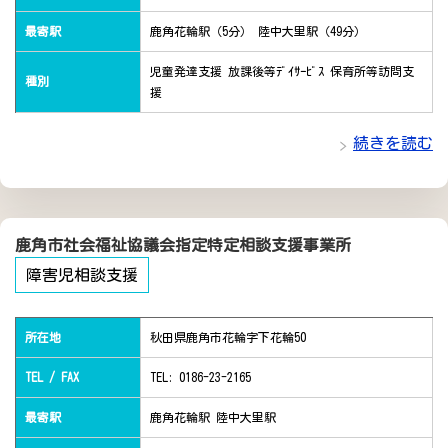
最寄駅
鹿角花輪駅（5分） 陸中大里駅（49分）
児童発達支援 放課後等ﾃﾞｲｻｰﾋﾞｽ 保育所等訪問支
種別
援
続きを読む
鹿角市社会福祉協議会指定特定相談支援事業所
障害児相談支援
所在地
秋田県鹿角市花輪字下花輪50
TEL / FAX
TEL: 0186-23-2165
最寄駅
鹿角花輪駅 陸中大里駅