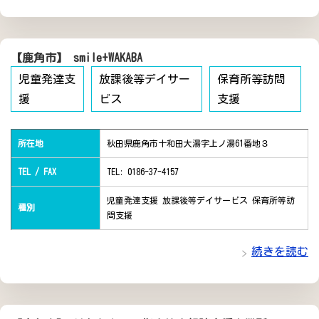
【鹿角市】 smile+WAKABA
児童発達支
放課後等デイサー
保育所等訪問
援
ビス
支援
所在地
秋田県鹿角市十和田大湯字上ノ湯61番地３
TEL / FAX
TEL: 0186-37-4157
児童発達支援 放課後等デイサービス 保育所等訪
種別
問支援
続きを読む