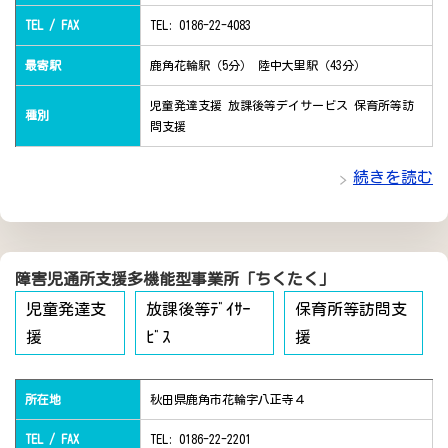
TEL / FAX
TEL: 0186-22-4083
最寄駅
鹿角花輪駅（5分） 陸中大里駅（43分）
児童発達支援 放課後等デイサービス 保育所等訪
種別
問支援
続きを読む
障害児通所支援多機能型事業所「ちくたく」
児童発達支
放課後等ﾃﾞｲｻｰ
保育所等訪問支
援
ﾋﾞｽ
援
所在地
秋田県鹿角市花輪字八正寺４
TEL / FAX
TEL: 0186-22-2201