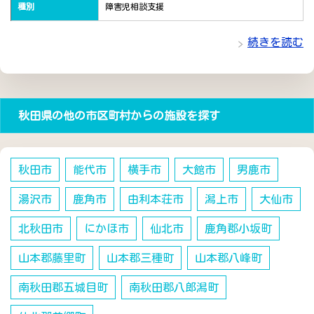
種別
障害児相談支援
続きを読む
秋田県の他の市区町村からの施設を探す
秋田市
能代市
横手市
大館市
男鹿市
湯沢市
鹿角市
由利本荘市
潟上市
大仙市
北秋田市
にかほ市
仙北市
鹿角郡小坂町
山本郡藤里町
山本郡三種町
山本郡八峰町
南秋田郡五城目町
南秋田郡八郎潟町