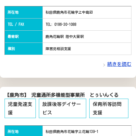
所在地
秋田県鹿角市花輪字上中島93
TEL / FAX
TEL: 0186-30-1088
最寄駅
鹿角花輪駅 陸中大里駅
種別
障害児相談支援
続きを読む
【鹿角市】 児童通所多機能型事業所 とぅいんくる
児童発達支
放課後等デイサー
保育所等訪問
援
ビス
支援
所在地
秋田県鹿角市花輪字上花輪139-1