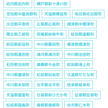
岩内郡岩内町
樺戸郡新十津川町
空知郡中富良野町
天塩郡幌延町
常呂郡佐呂間町
沙流郡平取町
広尾郡広尾町
標津郡中標津町
爾志郡乙部町
雨竜郡妹背牛町
紋別郡遠軽町
新冠郡新冠町
中川郡幕別町
標津郡標津町
紋別郡湧別町
浦河郡浦河町
中川郡池田町
石狩郡当別町
瀬棚郡今金町
紋別郡滝上町
中川郡豊頃町
松前郡松前町
久遠郡せたな町
中川郡本別町
古平郡古平町
枝幸郡枝幸町
天塩郡豊富町
日高郡新ひだか町
足寄郡足寄町
松前郡福島町
寿都郡寿都町
余市郡仁木町