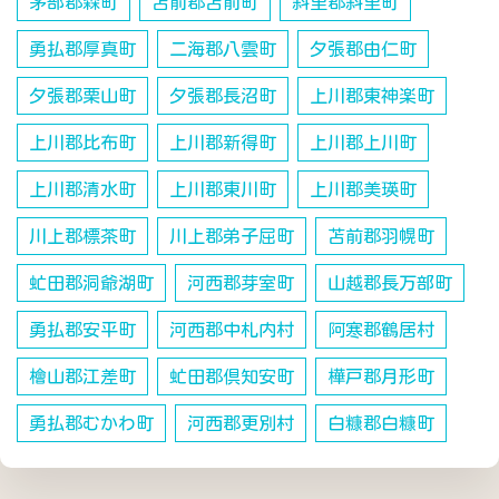
茅部郡森町
苫前郡苫前町
斜里郡斜里町
勇払郡厚真町
二海郡八雲町
夕張郡由仁町
夕張郡栗山町
夕張郡長沼町
上川郡東神楽町
上川郡比布町
上川郡新得町
上川郡上川町
上川郡清水町
上川郡東川町
上川郡美瑛町
川上郡標茶町
川上郡弟子屈町
苫前郡羽幌町
虻田郡洞爺湖町
河西郡芽室町
山越郡長万部町
勇払郡安平町
河西郡中札内村
阿寒郡鶴居村
檜山郡江差町
虻田郡倶知安町
樺戸郡月形町
勇払郡むかわ町
河西郡更別村
白糠郡白糠町