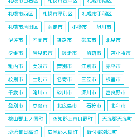
札幌市白石区
札幌市豊平区
札幌市南区
札幌市西区
札幌市厚別区
札幌市手稲区
札幌市清田区
函館市
小樽市
旭川市
伊達市
室蘭市
釧路市
帯広市
北見市
夕張市
岩見沢市
網走市
留萌市
苫小牧市
稚内市
美唄市
芦別市
江別市
赤平市
紋別市
士別市
名寄市
三笠市
根室市
千歳市
滝川市
砂川市
深川市
富良野市
登別市
恵庭市
北広島市
石狩市
北斗市
檜山郡上ノ国町
空知郡上富良野町
天塩郡天塩町
沙流郡日高町
広尾郡大樹町
野付郡別海町