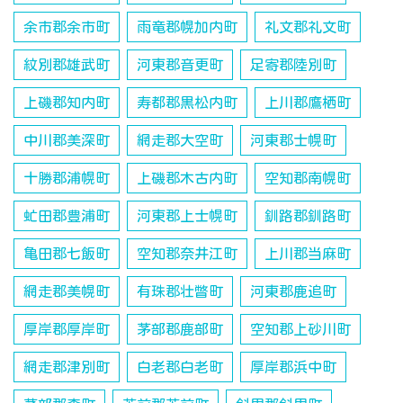
余市郡余市町
雨竜郡幌加内町
礼文郡礼文町
紋別郡雄武町
河東郡音更町
足寄郡陸別町
上磯郡知内町
寿都郡黒松内町
上川郡鷹栖町
中川郡美深町
網走郡大空町
河東郡士幌町
十勝郡浦幌町
上磯郡木古内町
空知郡南幌町
虻田郡豊浦町
河東郡上士幌町
釧路郡釧路町
亀田郡七飯町
空知郡奈井江町
上川郡当麻町
網走郡美幌町
有珠郡壮瞥町
河東郡鹿追町
厚岸郡厚岸町
茅部郡鹿部町
空知郡上砂川町
網走郡津別町
白老郡白老町
厚岸郡浜中町