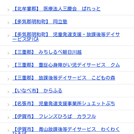
【北牟婁郡】 医療法人三慶会 ぱれっと
【多気郡明和町】 同立塾
【多気郡明和町】 児童発達支援・放課後等デイサ
ービスSPICA
【三重郡】 みちしるべ朝日川越
【三重郡】 重症心身障がい児デイサービス クム
【三重郡】 放課後等デイサービス こどもの森
【いなべ市】 からふる
【名張市】 児童発達支援事業所シュエットぷち
【伊賀市】 フレンズひろば カラフル
【伊賀市】 青山放課後等デイサービス わくわく