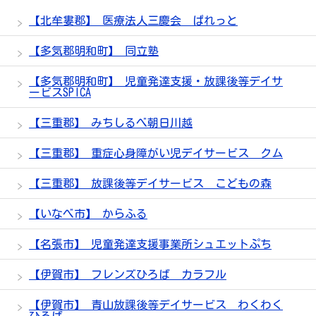
【北牟婁郡】 医療法人三慶会 ぱれっと
【多気郡明和町】 同立塾
【多気郡明和町】 児童発達支援・放課後等デイサ
ービスSPICA
【三重郡】 みちしるべ朝日川越
【三重郡】 重症心身障がい児デイサービス クム
【三重郡】 放課後等デイサービス こどもの森
【いなべ市】 からふる
【名張市】 児童発達支援事業所シュエットぷち
【伊賀市】 フレンズひろば カラフル
【伊賀市】 青山放課後等デイサービス わくわく