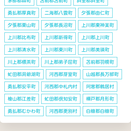
茅部郡森町
苫前郡苫前町
斜里郡斜里町
勇払郡厚真町
二海郡八雲町
夕張郡由仁町
夕張郡栗山町
夕張郡長沼町
上川郡東神楽町
上川郡比布町
上川郡新得町
上川郡上川町
上川郡清水町
上川郡東川町
上川郡美瑛町
川上郡標茶町
川上郡弟子屈町
苫前郡羽幌町
虻田郡洞爺湖町
河西郡芽室町
山越郡長万部町
勇払郡安平町
河西郡中札内村
阿寒郡鶴居村
檜山郡江差町
虻田郡倶知安町
樺戸郡月形町
勇払郡むかわ町
河西郡更別村
白糠郡白糠町