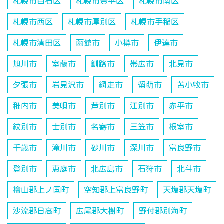
札幌市白石区
札幌市豊平区
札幌市南区
札幌市西区
札幌市厚別区
札幌市手稲区
札幌市清田区
函館市
小樽市
伊達市
旭川市
室蘭市
釧路市
帯広市
北見市
夕張市
岩見沢市
網走市
留萌市
苫小牧市
稚内市
美唄市
芦別市
江別市
赤平市
紋別市
士別市
名寄市
三笠市
根室市
千歳市
滝川市
砂川市
深川市
富良野市
登別市
恵庭市
北広島市
石狩市
北斗市
檜山郡上ノ国町
空知郡上富良野町
天塩郡天塩町
沙流郡日高町
広尾郡大樹町
野付郡別海町