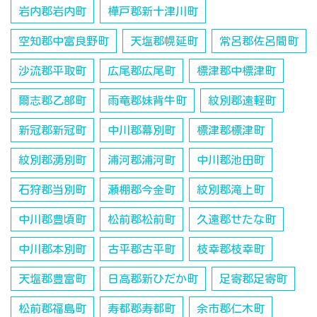
岩内郡岩内町
樺戸郡新十津川町
空知郡中富良野町
天塩郡幌延町
常呂郡佐呂間町
沙流郡平取町
広尾郡広尾町
標津郡中標津町
爾志郡乙部町
雨竜郡妹背牛町
紋別郡遠軽町
新冠郡新冠町
中川郡幕別町
標津郡標津町
紋別郡湧別町
浦河郡浦河町
中川郡池田町
石狩郡当別町
瀬棚郡今金町
紋別郡滝上町
中川郡豊頃町
松前郡松前町
久遠郡せたな町
中川郡本別町
古平郡古平町
枝幸郡枝幸町
天塩郡豊富町
日高郡新ひだか町
足寄郡足寄町
松前郡福島町
寿都郡寿都町
余市郡仁木町