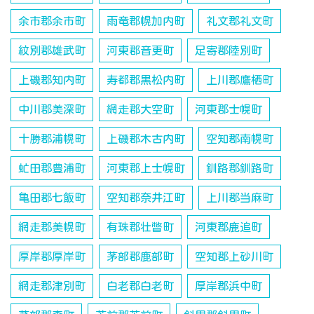
余市郡余市町
雨竜郡幌加内町
礼文郡礼文町
紋別郡雄武町
河東郡音更町
足寄郡陸別町
上磯郡知内町
寿都郡黒松内町
上川郡鷹栖町
中川郡美深町
網走郡大空町
河東郡士幌町
十勝郡浦幌町
上磯郡木古内町
空知郡南幌町
虻田郡豊浦町
河東郡上士幌町
釧路郡釧路町
亀田郡七飯町
空知郡奈井江町
上川郡当麻町
網走郡美幌町
有珠郡壮瞥町
河東郡鹿追町
厚岸郡厚岸町
茅部郡鹿部町
空知郡上砂川町
網走郡津別町
白老郡白老町
厚岸郡浜中町