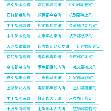
紋別郡湧別町
浦河郡浦河町
中川郡池田町
石狩郡当別町
瀬棚郡今金町
紋別郡滝上町
中川郡豊頃町
松前郡松前町
久遠郡せたな町
中川郡本別町
古平郡古平町
枝幸郡枝幸町
天塩郡豊富町
日高郡新ひだか町
足寄郡足寄町
松前郡福島町
寿都郡寿都町
余市郡仁木町
余市郡余市町
雨竜郡幌加内町
礼文郡礼文町
紋別郡雄武町
河東郡音更町
足寄郡陸別町
上磯郡知内町
寿都郡黒松内町
上川郡鷹栖町
中川郡美深町
網走郡大空町
河東郡士幌町
十勝郡浦幌町
上磯郡木古内町
空知郡南幌町