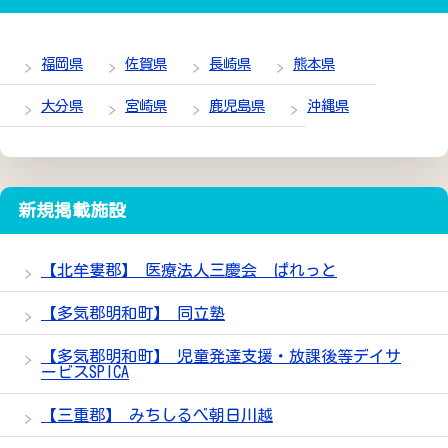
福岡県
佐賀県
長崎県
熊本県
大分県
宮崎県
鹿児島県
沖縄県
新規掲載施設
【北牟婁郡】 医療法人三慶会 ぱれっと
【多気郡明和町】 同立塾
【多気郡明和町】 児童発達支援・放課後等デイサ
ービスSPICA
【三重郡】 みちしるべ朝日川越