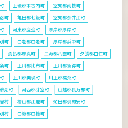
町
上磯郡木古内町
空知郡南幌町
路町
亀田郡七飯町
空知郡奈井江町
町
河東郡鹿追町
厚岸郡厚岸町
別町
白老郡白老町
厚岸郡浜中町
勇払郡厚真町
二海郡八雲町
夕張郡由仁町
楽町
上川郡比布町
上川郡新得町
町
上川郡美瑛町
川上郡標茶町
爺湖町
河西郡芽室町
山越郡長万部町
居村
檜山郡江差町
虻田郡倶知安町
別村
白糠郡白糠町