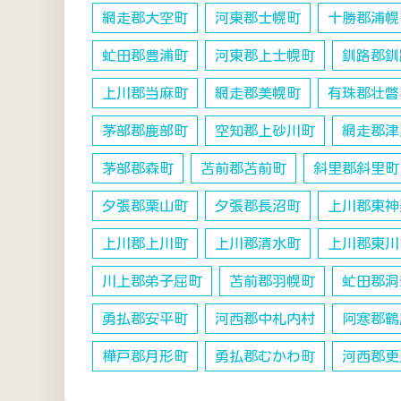
網走郡大空町
河東郡士幌町
十勝郡浦幌
虻田郡豊浦町
河東郡上士幌町
釧路郡釧
上川郡当麻町
網走郡美幌町
有珠郡壮瞥
茅部郡鹿部町
空知郡上砂川町
網走郡津
茅部郡森町
苫前郡苫前町
斜里郡斜里町
夕張郡栗山町
夕張郡長沼町
上川郡東神
上川郡上川町
上川郡清水町
上川郡東川
川上郡弟子屈町
苫前郡羽幌町
虻田郡洞
勇払郡安平町
河西郡中札内村
阿寒郡鶴
樺戸郡月形町
勇払郡むかわ町
河西郡更