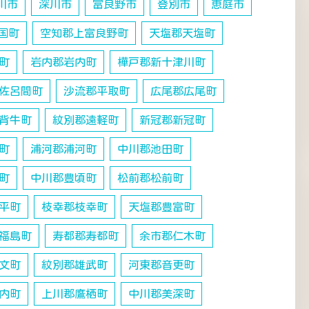
川市
深川市
富良野市
登別市
恵庭市
国町
空知郡上富良野町
天塩郡天塩町
町
岩内郡岩内町
樺戸郡新十津川町
佐呂間町
沙流郡平取町
広尾郡広尾町
背牛町
紋別郡遠軽町
新冠郡新冠町
町
浦河郡浦河町
中川郡池田町
町
中川郡豊頃町
松前郡松前町
平町
枝幸郡枝幸町
天塩郡豊富町
福島町
寿都郡寿都町
余市郡仁木町
文町
紋別郡雄武町
河東郡音更町
内町
上川郡鷹栖町
中川郡美深町