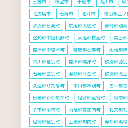
三笠市
根室市
千歳市
滝川市
砂
北広島市
石狩市
北斗市
檜山郡上ノ
沙流郡日高町
広尾郡大樹町
野付郡別海
空知郡中富良野町
天塩郡幌延町
常呂郡
標津郡中標津町
爾志郡乙部町
雨竜郡妹
中川郡幕別町
標津郡標津町
紋別郡湧別
石狩郡当別町
瀬棚郡今金町
紋別郡滝上
久遠郡せたな町
中川郡本別町
古平郡古
日高郡新ひだか町
足寄郡足寄町
松前郡
余市郡余市町
雨竜郡幌加内町
礼文郡礼
足寄郡陸別町
上磯郡知内町
寿都郡黒松