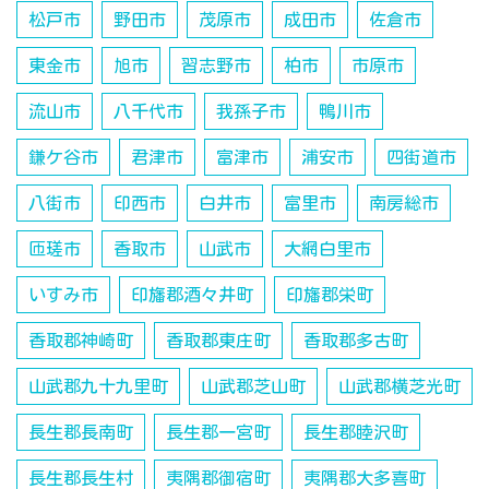
松戸市
野田市
茂原市
成田市
佐倉市
東金市
旭市
習志野市
柏市
市原市
流山市
八千代市
我孫子市
鴨川市
鎌ケ谷市
君津市
富津市
浦安市
四街道市
八街市
印西市
白井市
富里市
南房総市
匝瑳市
香取市
山武市
大網白里市
いすみ市
印旛郡酒々井町
印旛郡栄町
香取郡神崎町
香取郡東庄町
香取郡多古町
山武郡九十九里町
山武郡芝山町
山武郡横芝光町
長生郡長南町
長生郡一宮町
長生郡睦沢町
長生郡長生村
夷隅郡御宿町
夷隅郡大多喜町