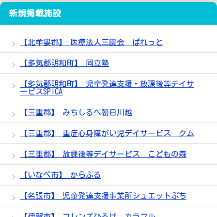
新規掲載施設
【北牟婁郡】 医療法人三慶会 ぱれっと
【多気郡明和町】 同立塾
【多気郡明和町】 児童発達支援・放課後等デイサ
ービスSPICA
【三重郡】 みちしるべ朝日川越
【三重郡】 重症心身障がい児デイサービス クム
【三重郡】 放課後等デイサービス こどもの森
【いなべ市】 からふる
【名張市】 児童発達支援事業所シュエットぷち
【伊賀市】 フレンズひろば カラフル