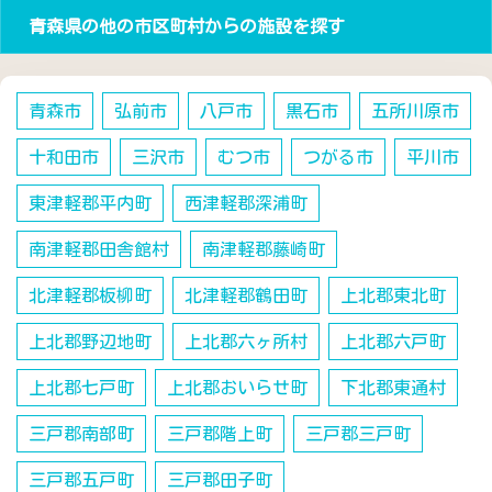
青森県の他の市区町村からの施設を探す
青森市
弘前市
八戸市
黒石市
五所川原市
十和田市
三沢市
むつ市
つがる市
平川市
東津軽郡平内町
西津軽郡深浦町
南津軽郡田舎館村
南津軽郡藤崎町
北津軽郡板柳町
北津軽郡鶴田町
上北郡東北町
上北郡野辺地町
上北郡六ヶ所村
上北郡六戸町
上北郡七戸町
上北郡おいらせ町
下北郡東通村
三戸郡南部町
三戸郡階上町
三戸郡三戸町
三戸郡五戸町
三戸郡田子町