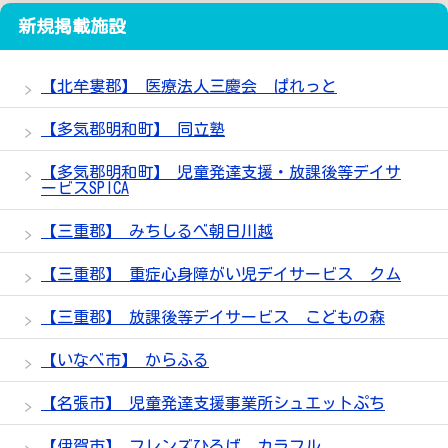
新規掲載施設
【北牟婁郡】 医療法人三慶会 ぱれっと
【多気郡明和町】 同立塾
【多気郡明和町】 児童発達支援・放課後等デイサ
ービスSPICA
【三重郡】 みちしるべ朝日川越
【三重郡】 重症心身障がい児デイサービス クム
【三重郡】 放課後等デイサービス こどもの森
【いなべ市】 からふる
【名張市】 児童発達支援事業所シュエットぷち
【伊賀市】 フレンズひろば カラフル