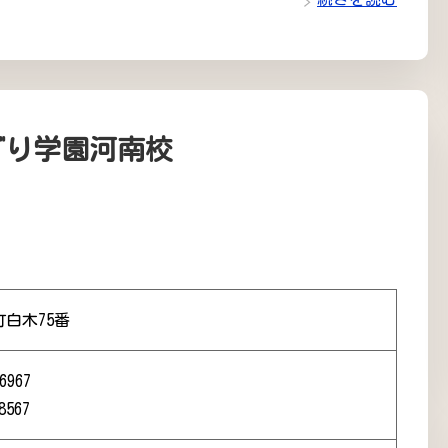
ぐり学園河南校
白木75番
6967
8567