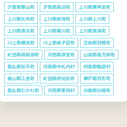
夕張郡栗山町
夕張郡長沼町
上川郡東神楽町
上川郡比布町
上川郡新得町
上川郡上川町
上川郡清水町
上川郡東川町
上川郡美瑛町
川上郡標茶町
川上郡弟子屈町
苫前郡羽幌町
虻田郡洞爺湖町
河西郡芽室町
山越郡長万部町
勇払郡安平町
河西郡中札内村
阿寒郡鶴居村
檜山郡江差町
虻田郡倶知安町
樺戸郡月形町
勇払郡むかわ町
河西郡更別村
白糠郡白糠町