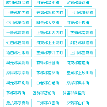
紋別郡雄武町
河東郡音更町
足寄郡陸別町
上磯郡知内町
寿都郡黒松内町
上川郡鷹栖町
中川郡美深町
網走郡大空町
河東郡士幌町
十勝郡浦幌町
上磯郡木古内町
空知郡南幌町
虻田郡豊浦町
河東郡上士幌町
釧路郡釧路町
亀田郡七飯町
空知郡奈井江町
上川郡当麻町
網走郡美幌町
有珠郡壮瞥町
河東郡鹿追町
厚岸郡厚岸町
茅部郡鹿部町
空知郡上砂川町
網走郡津別町
白老郡白老町
厚岸郡浜中町
茅部郡森町
苫前郡苫前町
斜里郡斜里町
勇払郡厚真町
二海郡八雲町
夕張郡由仁町