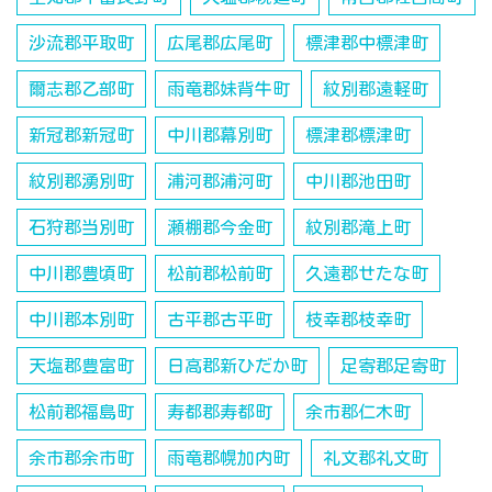
沙流郡平取町
広尾郡広尾町
標津郡中標津町
爾志郡乙部町
雨竜郡妹背牛町
紋別郡遠軽町
新冠郡新冠町
中川郡幕別町
標津郡標津町
紋別郡湧別町
浦河郡浦河町
中川郡池田町
石狩郡当別町
瀬棚郡今金町
紋別郡滝上町
中川郡豊頃町
松前郡松前町
久遠郡せたな町
中川郡本別町
古平郡古平町
枝幸郡枝幸町
天塩郡豊富町
日高郡新ひだか町
足寄郡足寄町
松前郡福島町
寿都郡寿都町
余市郡仁木町
余市郡余市町
雨竜郡幌加内町
礼文郡礼文町