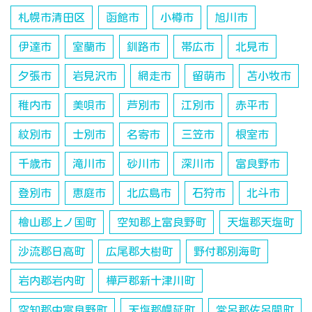
札幌市清田区
函館市
小樽市
旭川市
伊達市
室蘭市
釧路市
帯広市
北見市
夕張市
岩見沢市
網走市
留萌市
苫小牧市
稚内市
美唄市
芦別市
江別市
赤平市
紋別市
士別市
名寄市
三笠市
根室市
千歳市
滝川市
砂川市
深川市
富良野市
登別市
恵庭市
北広島市
石狩市
北斗市
檜山郡上ノ国町
空知郡上富良野町
天塩郡天塩町
沙流郡日高町
広尾郡大樹町
野付郡別海町
岩内郡岩内町
樺戸郡新十津川町
空知郡中富良野町
天塩郡幌延町
常呂郡佐呂間町