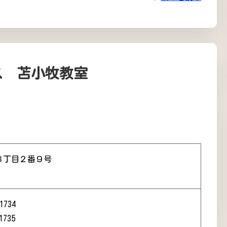
ス 苫小牧教室
３丁目２番９号
1734
1735