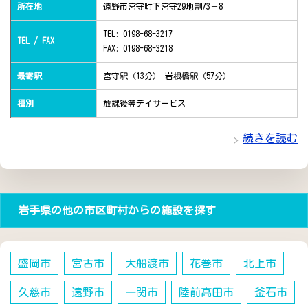
所在地
遠野市宮守町下宮守29地割73－8
TEL: 0198-68-3217
TEL / FAX
FAX: 0198-68-3218
最寄駅
宮守駅（13分） 岩根橋駅（57分）
種別
放課後等デイサービス
続きを読む
岩手県の他の市区町村からの施設を探す
盛岡市
宮古市
大船渡市
花巻市
北上市
久慈市
遠野市
一関市
陸前高田市
釜石市