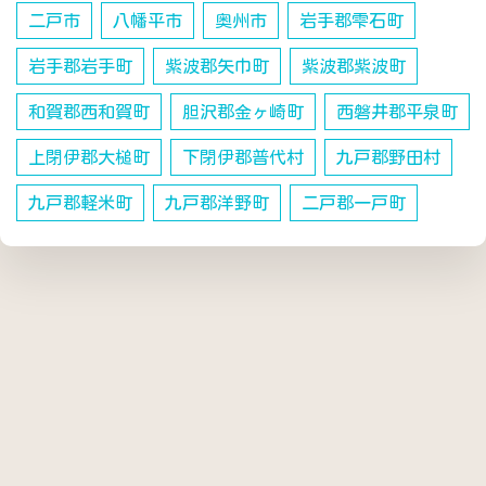
二戸市
八幡平市
奥州市
岩手郡雫石町
岩手郡岩手町
紫波郡矢巾町
紫波郡紫波町
和賀郡西和賀町
胆沢郡金ヶ崎町
西磐井郡平泉町
上閉伊郡大槌町
下閉伊郡普代村
九戸郡野田村
九戸郡軽米町
九戸郡洋野町
二戸郡一戸町