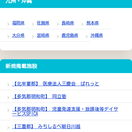
九州・沖縄
福岡県
佐賀県
長崎県
熊本県
大分県
宮崎県
鹿児島県
沖縄県
新規掲載施設
【北牟婁郡】 医療法人三慶会 ぱれっと
【多気郡明和町】 同立塾
【多気郡明和町】 児童発達支援・放課後等デイサ
ービスSPICA
【三重郡】 みちしるべ朝日川越