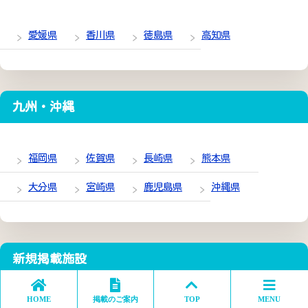
愛媛県
香川県
徳島県
高知県
九州・沖縄
福岡県
佐賀県
長崎県
熊本県
大分県
宮崎県
鹿児島県
沖縄県
新規掲載施設
【北牟婁郡】 医療法人三慶会 ぱれっと
HOME
掲載のご案内
TOP
MENU