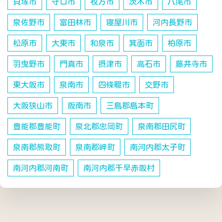
貝塚市
守口市
枚方市
茨木市
八尾市
泉佐野市
富田林市
寝屋川市
河内長野市
松原市
大東市
和泉市
箕面市
柏原市
羽曳野市
門真市
摂津市
高石市
藤井寺市
東大阪市
泉南市
四條畷市
交野市
大阪狭山市
阪南市
三島郡島本町
豊能郡豊能町
泉北郡忠岡町
泉南郡田尻町
泉南郡熊取町
泉南郡岬町
南河内郡太子町
南河内郡河南町
南河内郡千早赤阪村