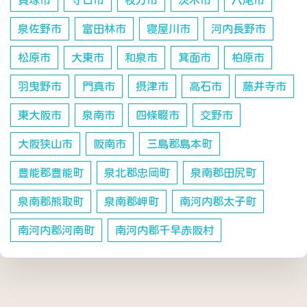
貝塚市
守口市
枚方市
茨木市
八尾市
泉佐野市
富田林市
寝屋川市
河内長野市
松原市
大東市
和泉市
箕面市
柏原市
羽曳野市
門真市
摂津市
高石市
藤井寺市
東大阪市
泉南市
四條畷市
交野市
大阪狭山市
阪南市
三島郡島本町
豊能郡豊能町
泉北郡忠岡町
泉南郡田尻町
泉南郡熊取町
泉南郡岬町
南河内郡太子町
南河内郡河南町
南河内郡千早赤阪村