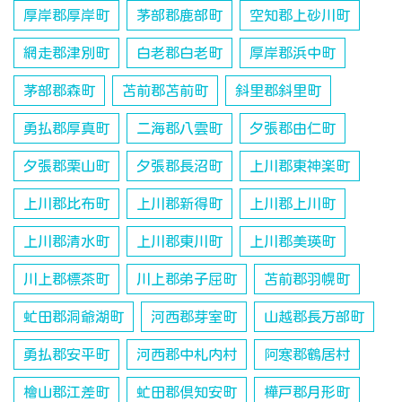
厚岸郡厚岸町
茅部郡鹿部町
空知郡上砂川町
網走郡津別町
白老郡白老町
厚岸郡浜中町
茅部郡森町
苫前郡苫前町
斜里郡斜里町
勇払郡厚真町
二海郡八雲町
夕張郡由仁町
夕張郡栗山町
夕張郡長沼町
上川郡東神楽町
上川郡比布町
上川郡新得町
上川郡上川町
上川郡清水町
上川郡東川町
上川郡美瑛町
川上郡標茶町
川上郡弟子屈町
苫前郡羽幌町
虻田郡洞爺湖町
河西郡芽室町
山越郡長万部町
勇払郡安平町
河西郡中札内村
阿寒郡鶴居村
檜山郡江差町
虻田郡倶知安町
樺戸郡月形町