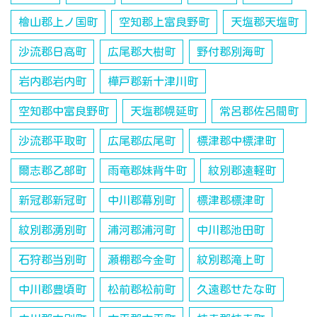
檜山郡上ノ国町
空知郡上富良野町
天塩郡天塩町
沙流郡日高町
広尾郡大樹町
野付郡別海町
岩内郡岩内町
樺戸郡新十津川町
空知郡中富良野町
天塩郡幌延町
常呂郡佐呂間町
沙流郡平取町
広尾郡広尾町
標津郡中標津町
爾志郡乙部町
雨竜郡妹背牛町
紋別郡遠軽町
新冠郡新冠町
中川郡幕別町
標津郡標津町
紋別郡湧別町
浦河郡浦河町
中川郡池田町
石狩郡当別町
瀬棚郡今金町
紋別郡滝上町
中川郡豊頃町
松前郡松前町
久遠郡せたな町