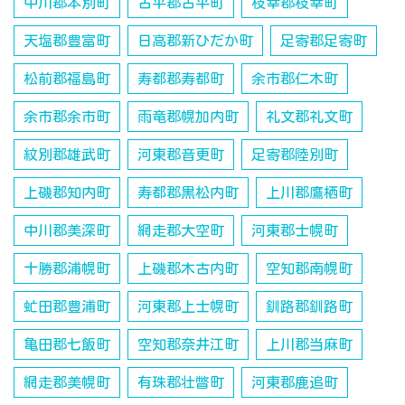
中川郡本別町
古平郡古平町
枝幸郡枝幸町
天塩郡豊富町
日高郡新ひだか町
足寄郡足寄町
松前郡福島町
寿都郡寿都町
余市郡仁木町
余市郡余市町
雨竜郡幌加内町
礼文郡礼文町
紋別郡雄武町
河東郡音更町
足寄郡陸別町
上磯郡知内町
寿都郡黒松内町
上川郡鷹栖町
中川郡美深町
網走郡大空町
河東郡士幌町
十勝郡浦幌町
上磯郡木古内町
空知郡南幌町
虻田郡豊浦町
河東郡上士幌町
釧路郡釧路町
亀田郡七飯町
空知郡奈井江町
上川郡当麻町
網走郡美幌町
有珠郡壮瞥町
河東郡鹿追町