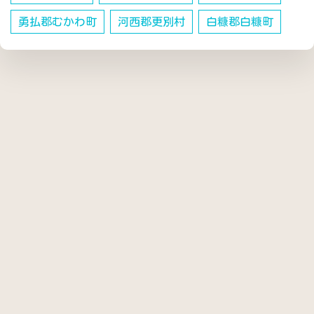
勇払郡むかわ町
河西郡更別村
白糠郡白糠町