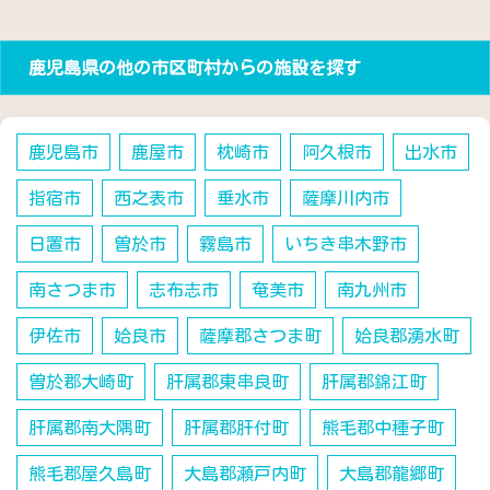
鹿児島県の他の市区町村からの施設を探す
鹿児島市
鹿屋市
枕崎市
阿久根市
出水市
指宿市
西之表市
垂水市
薩摩川内市
日置市
曽於市
霧島市
いちき串木野市
南さつま市
志布志市
奄美市
南九州市
伊佐市
姶良市
薩摩郡さつま町
姶良郡湧水町
曽於郡大崎町
肝属郡東串良町
肝属郡錦江町
肝属郡南大隅町
肝属郡肝付町
熊毛郡中種子町
熊毛郡屋久島町
大島郡瀬戸内町
大島郡龍郷町