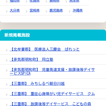
福岡県
佐賀県
長崎県
熊本県
大分県
宮崎県
鹿児島県
沖縄県
新規掲載施設
【北牟婁郡】 医療法人三慶会 ぱれっと
【多気郡明和町】 同立塾
【多気郡明和町】 児童発達支援・放課後等デイサ
ービスSPICA
【三重郡】 みちしるべ朝日川越
【三重郡】 重症心身障がい児デイサービス クム
【三重郡】 放課後等デイサービス こどもの森