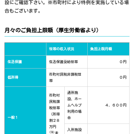
設にご確認下さい。※市町村により特例を実施している場
合もございます。
月々のご負担上限額（厚生労働省より）
世帯の収入状況
負担上限月額
生活保護
生活保護受給世帯
０円
市町村民税非課税世
低所得
０円
帯
通所施
市町村
設、ホー
民税課
ムヘルプ
４，６００円
税世帯
利用の場
（所得
一般１
合
割２８
万円
入所施設
(注)
未