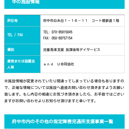
中の施設情報
所在地
府中市白糸台１－１６－１１ コート櫻参道１階
TEL: 070-85815045
TEL / FAX
FAX: 050-68757154
種別
児童発達支援 放課後等デイサービス
運営または設置法
ａｎｄ Ｕ合同会社
人等
※施設情報が変更されていたり間違ってしまっている場合もありますの
で、正確な情報については施設へ直接お問い合わせ頂きますようお願い
致します。もし内容の相違にお気づき頂きましたら、お手数ではござい
ますがお問い合わせよりお知らせ頂けますと幸いです。
府中市内のその他の指定障害児通所支援事業一覧