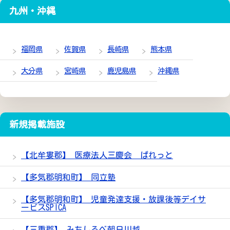
九州・沖縄
福岡県
佐賀県
長崎県
熊本県
大分県
宮崎県
鹿児島県
沖縄県
新規掲載施設
【北牟婁郡】 医療法人三慶会 ぱれっと
【多気郡明和町】 同立塾
【多気郡明和町】 児童発達支援・放課後等デイサ
ービスSPICA
【三重郡】 みちしるべ朝日川越