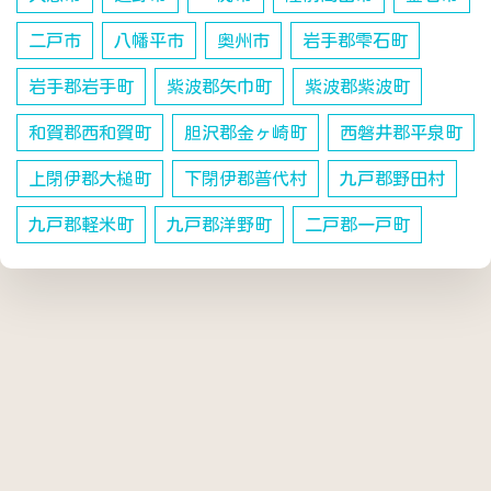
二戸市
八幡平市
奥州市
岩手郡雫石町
岩手郡岩手町
紫波郡矢巾町
紫波郡紫波町
和賀郡西和賀町
胆沢郡金ヶ崎町
西磐井郡平泉町
上閉伊郡大槌町
下閉伊郡普代村
九戸郡野田村
九戸郡軽米町
九戸郡洋野町
二戸郡一戸町