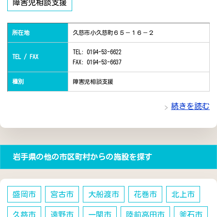
障害児相談支援
所在地
久慈市小久慈町６５－１６－２
TEL: 0194-53-6622
TEL / FAX
FAX: 0194-53-6637
種別
障害児相談支援
続きを読む
岩手県の他の市区町村からの施設を探す
盛岡市
宮古市
大船渡市
花巻市
北上市
久慈市
遠野市
一関市
陸前高田市
釜石市