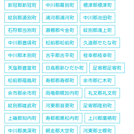
新冠郡新冠町
中川郡幕別町
標津郡標津町
紋別郡湧別町
浦河郡浦河町
中川郡池田町
石狩郡当別町
瀬棚郡今金町
紋別郡滝上町
中川郡豊頃町
松前郡松前町
久遠郡せたな町
中川郡本別町
古平郡古平町
枝幸郡枝幸町
天塩郡豊富町
日高郡新ひだか町
足寄郡足寄町
松前郡福島町
寿都郡寿都町
余市郡仁木町
余市郡余市町
雨竜郡幌加内町
礼文郡礼文町
紋別郡雄武町
河東郡音更町
足寄郡陸別町
上磯郡知内町
寿都郡黒松内町
上川郡鷹栖町
中川郡美深町
網走郡大空町
河東郡士幌町