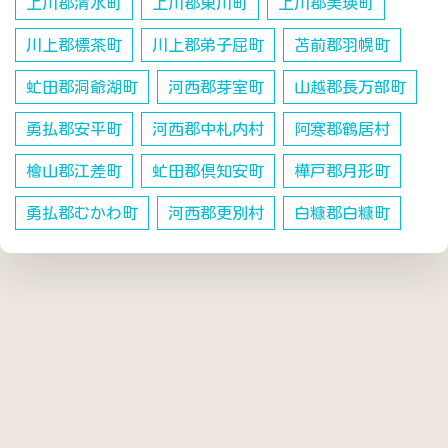
上川郡清水町
上川郡東川町
上川郡美瑛町
川上郡標茶町
川上郡弟子屈町
苫前郡羽幌町
虻田郡洞爺湖町
河西郡芽室町
山越郡長万部町
勇払郡安平町
河西郡中札内村
阿寒郡鶴居村
檜山郡江差町
虻田郡倶知安町
樺戸郡月形町
勇払郡むかわ町
河西郡更別村
白糠郡白糠町