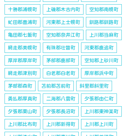
十勝郡浦幌町
上磯郡木古内町
空知郡南幌町
虻田郡豊浦町
河東郡上士幌町
釧路郡釧路町
亀田郡七飯町
空知郡奈井江町
上川郡当麻町
網走郡美幌町
有珠郡壮瞥町
河東郡鹿追町
厚岸郡厚岸町
茅部郡鹿部町
空知郡上砂川町
網走郡津別町
白老郡白老町
厚岸郡浜中町
茅部郡森町
苫前郡苫前町
斜里郡斜里町
勇払郡厚真町
二海郡八雲町
夕張郡由仁町
夕張郡栗山町
夕張郡長沼町
上川郡東神楽町
上川郡比布町
上川郡新得町
上川郡上川町