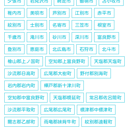
夕張市
岩見沢市
網走市
留萌市
苫小牧市
稚内市
美唄市
芦別市
江別市
赤平市
紋別市
士別市
名寄市
三笠市
根室市
千歳市
滝川市
砂川市
深川市
富良野市
登別市
恵庭市
北広島市
石狩市
北斗市
檜山郡上ノ国町
空知郡上富良野町
天塩郡天塩町
沙流郡日高町
広尾郡大樹町
野付郡別海町
岩内郡岩内町
樺戸郡新十津川町
空知郡中富良野町
天塩郡幌延町
常呂郡佐呂間町
沙流郡平取町
広尾郡広尾町
標津郡中標津町
爾志郡乙部町
雨竜郡妹背牛町
紋別郡遠軽町