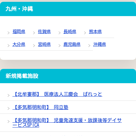
九州・沖縄
福岡県
佐賀県
長崎県
熊本県
大分県
宮崎県
鹿児島県
沖縄県
新規掲載施設
【北牟婁郡】 医療法人三慶会 ぱれっと
【多気郡明和町】 同立塾
【多気郡明和町】 児童発達支援・放課後等デイサ
ービスSPICA