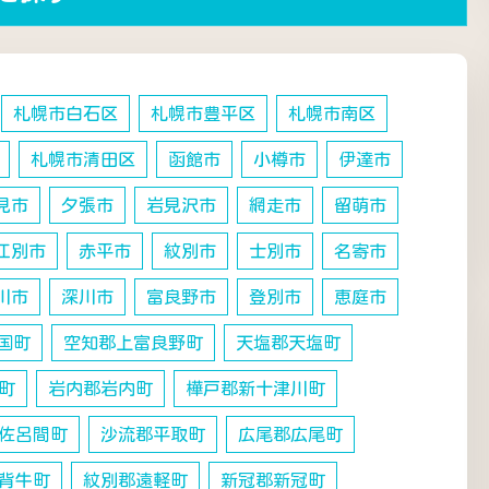
札幌市白石区
札幌市豊平区
札幌市南区
札幌市清田区
函館市
小樽市
伊達市
見市
夕張市
岩見沢市
網走市
留萌市
江別市
赤平市
紋別市
士別市
名寄市
川市
深川市
富良野市
登別市
恵庭市
国町
空知郡上富良野町
天塩郡天塩町
町
岩内郡岩内町
樺戸郡新十津川町
佐呂間町
沙流郡平取町
広尾郡広尾町
背牛町
紋別郡遠軽町
新冠郡新冠町