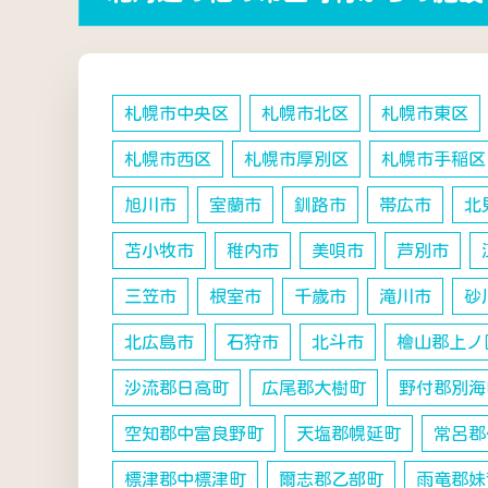
札幌市中央区
札幌市北区
札幌市東区
札幌市西区
札幌市厚別区
札幌市手稲区
旭川市
室蘭市
釧路市
帯広市
北
苫小牧市
稚内市
美唄市
芦別市
三笠市
根室市
千歳市
滝川市
砂
北広島市
石狩市
北斗市
檜山郡上ノ
沙流郡日高町
広尾郡大樹町
野付郡別海
空知郡中富良野町
天塩郡幌延町
常呂郡
標津郡中標津町
爾志郡乙部町
雨竜郡妹