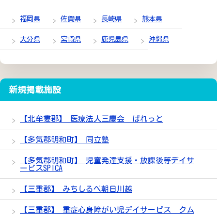
福岡県
佐賀県
長崎県
熊本県
大分県
宮崎県
鹿児島県
沖縄県
新規掲載施設
【北牟婁郡】 医療法人三慶会 ぱれっと
【多気郡明和町】 同立塾
【多気郡明和町】 児童発達支援・放課後等デイサ
ービスSPICA
【三重郡】 みちしるべ朝日川越
【三重郡】 重症心身障がい児デイサービス クム