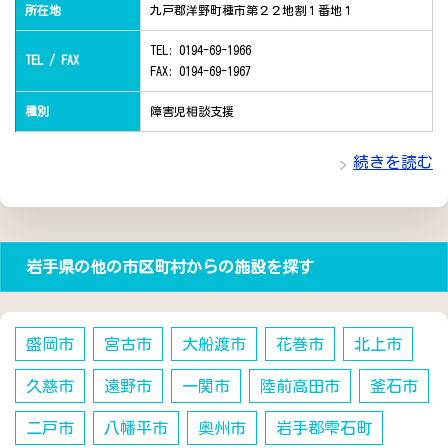
所在地
九戸郡洋野町種市第２２地割１番地１
TEL: 0194-69-1966
TEL / FAX
FAX: 0194-69-1967
種別
障害児相談支援
続きを読む
岩手県の他の市区町村からの施設を探す
盛岡市
宮古市
大船渡市
花巻市
北上市
久慈市
遠野市
一関市
陸前高田市
釜石市
二戸市
八幡平市
奥州市
岩手郡雫石町