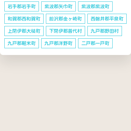
岩手郡岩手町
紫波郡矢巾町
紫波郡紫波町
和賀郡西和賀町
胆沢郡金ヶ崎町
西磐井郡平泉町
上閉伊郡大槌町
下閉伊郡普代村
九戸郡野田村
九戸郡軽米町
九戸郡洋野町
二戸郡一戸町