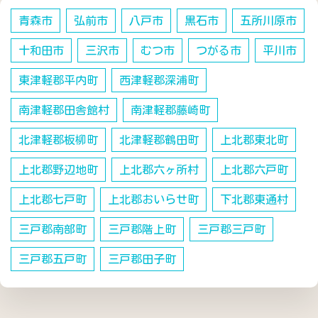
青森市
弘前市
八戸市
黒石市
五所川原市
十和田市
三沢市
むつ市
つがる市
平川市
東津軽郡平内町
西津軽郡深浦町
南津軽郡田舎館村
南津軽郡藤崎町
北津軽郡板柳町
北津軽郡鶴田町
上北郡東北町
上北郡野辺地町
上北郡六ヶ所村
上北郡六戸町
上北郡七戸町
上北郡おいらせ町
下北郡東通村
三戸郡南部町
三戸郡階上町
三戸郡三戸町
三戸郡五戸町
三戸郡田子町