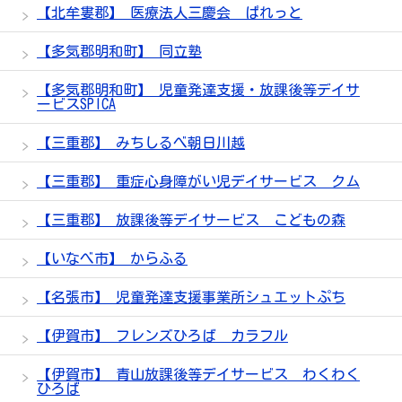
【北牟婁郡】 医療法人三慶会 ぱれっと
【多気郡明和町】 同立塾
【多気郡明和町】 児童発達支援・放課後等デイサ
ービスSPICA
【三重郡】 みちしるべ朝日川越
【三重郡】 重症心身障がい児デイサービス クム
【三重郡】 放課後等デイサービス こどもの森
【いなべ市】 からふる
【名張市】 児童発達支援事業所シュエットぷち
【伊賀市】 フレンズひろば カラフル
【伊賀市】 青山放課後等デイサービス わくわく
ひろば