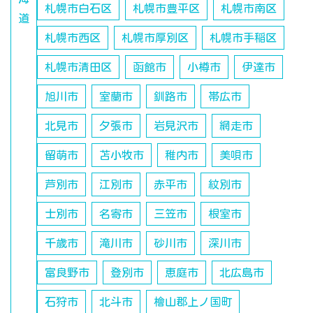
札幌市白石区
札幌市豊平区
札幌市南区
道
札幌市西区
札幌市厚別区
札幌市手稲区
札幌市清田区
函館市
小樽市
伊達市
旭川市
室蘭市
釧路市
帯広市
北見市
夕張市
岩見沢市
網走市
留萌市
苫小牧市
稚内市
美唄市
芦別市
江別市
赤平市
紋別市
士別市
名寄市
三笠市
根室市
千歳市
滝川市
砂川市
深川市
富良野市
登別市
恵庭市
北広島市
石狩市
北斗市
檜山郡上ノ国町