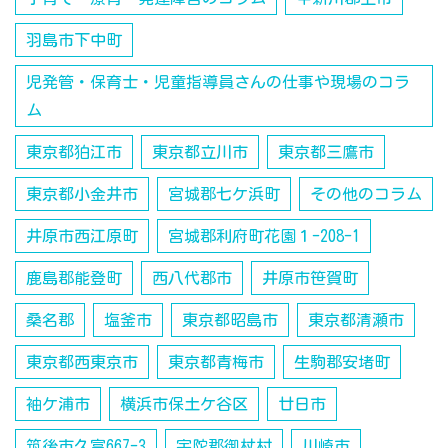
羽島市下中町
児発管・保育士・児童指導員さんの仕事や現場のコラ
ム
東京都狛江市
東京都立川市
東京都三鷹市
東京都小金井市
宮城郡七ケ浜町
その他のコラム
井原市西江原町
宮城郡利府町花園１-208-1
鹿島郡能登町
西八代郡市
井原市笹賀町
桑名郡
塩釜市
東京都昭島市
東京都清瀬市
東京都西東京市
東京都青梅市
生駒郡安堵町
袖ケ浦市
横浜市保土ケ谷区
廿日市
筑後市久富667-3
宇陀郡御杖村
川崎市