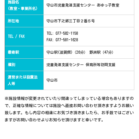
施設名
守山市児童発達支援センター あゆっ子教室
(教室・事業所名)
所在地
守山市下之郷三丁目２番５号
TEL: 077-582-1158
TEL / FAX
FAX: 077-581-1628
最寄駅
守山駅(滋賀県)（26分） 野洲駅（47分）
種別
児童発達支援センター 保育所等訪問支援
運営または設置法
守山市
人等
※施設情報が変更されていたり間違ってしまっている場合もありますの
で、正確な情報については施設へ直接お問い合わせ頂きますようお願い
致します。もし内容の相違にお気づき頂きましたら、お手数ではござい
ますがお問い合わせよりお知らせ頂けますと幸いです。