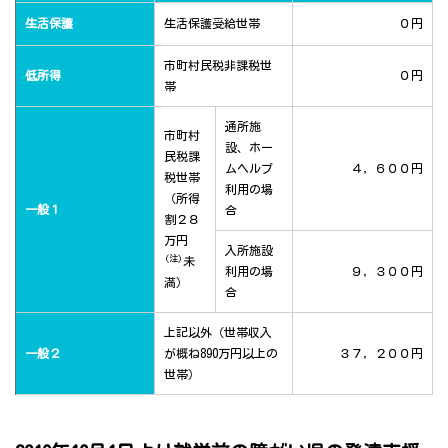
生活保護
生活保護受給世帯
０円
市町村民税非課税世
低所得
０円
帯
通所施
市町村
設、ホー
民税課
ムヘルプ
４，６００円
税世帯
利用の場
（所得
一般１
合
割２８
万円
入所施設
(注)
未
利用の場
９，３００円
満）
合
上記以外（世帯収入
一般２
が概ね890万円以上の
３７，２００円
世帯）