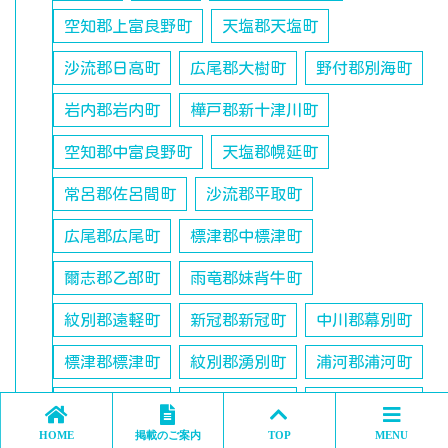
空知郡上富良野町
天塩郡天塩町
沙流郡日高町
広尾郡大樹町
野付郡別海町
岩内郡岩内町
樺戸郡新十津川町
空知郡中富良野町
天塩郡幌延町
常呂郡佐呂間町
沙流郡平取町
広尾郡広尾町
標津郡中標津町
爾志郡乙部町
雨竜郡妹背牛町
紋別郡遠軽町
新冠郡新冠町
中川郡幕別町
標津郡標津町
紋別郡湧別町
浦河郡浦河町
中川郡池田町
石狩郡当別町
瀬棚郡今金町
HOME
掲載のご案内
TOP
MENU
紋別郡滝上町
中川郡豊頃町
松前郡松前町