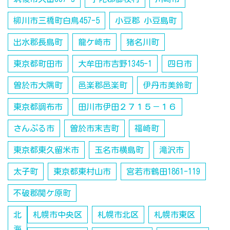
柳川市三橋町白鳥457-5
小豆郡 小豆島町
出水郡長島町
龍ケ崎市
猪名川町
東京都町田市
大牟田市吉野1345-1
四日市
曽於市大隅町
邑楽郡邑楽町
伊丹市美鈴町
東京都調布市
田川市伊田２７１５－１６
さんぷる市
曽於市末吉町
福崎町
東京都東久留米市
玉名市横島町
滝沢市
太子町
東京都東村山市
宮若市鶴田1861-119
不破郡関ケ原町
北
札幌市中央区
札幌市北区
札幌市東区
海