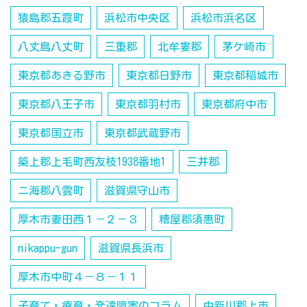
猿島郡五霞町
浜松市中央区
浜松市浜名区
八丈島八丈町
三重郡
北牟婁郡
茅ケ崎市
東京都あきる野市
東京都日野市
東京都稲城市
東京都八王子市
東京都羽村市
東京都府中市
東京都国立市
東京都武蔵野市
築上郡上毛町西友枝1938番地1
三井郡
ニ海郡八雲町
滋賀県守山市
厚木市妻田西１－２－３
糟屋郡須惠町
nikappu-gun
滋賀県長浜市
厚木市中町４－８－１１
子育て・療育・発達障害のコラム
中新川郡上市