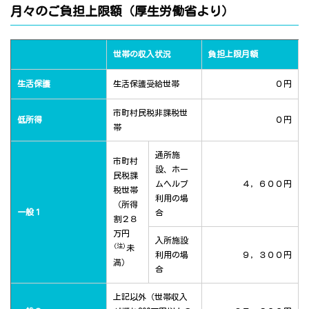
月々のご負担上限額（厚生労働省より）
世帯の収入状況
負担上限月額
生活保護
生活保護受給世帯
０円
市町村民税非課税世
低所得
０円
帯
通所施
市町村
設、ホー
民税課
ムヘルプ
４，６００円
税世帯
利用の場
（所得
一般１
合
割２８
万円
入所施設
(注)
未
利用の場
９，３００円
満）
合
上記以外（世帯収入