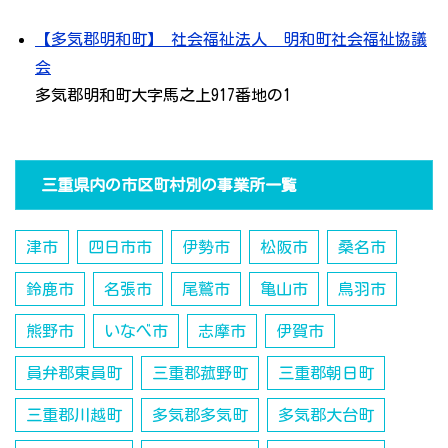
【多気郡明和町】 社会福祉法人 明和町社会福祉協議
会
多気郡明和町大字馬之上917番地の1
三重県内の市区町村別の事業所一覧
津市
四日市市
伊勢市
松阪市
桑名市
鈴鹿市
名張市
尾鷲市
亀山市
鳥羽市
熊野市
いなべ市
志摩市
伊賀市
員弁郡東員町
三重郡菰野町
三重郡朝日町
三重郡川越町
多気郡多気町
多気郡大台町