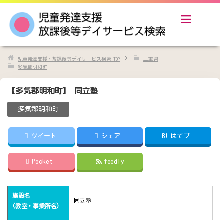
児童発達支援・放課後等デイサービス検索
TOP
三重県
多気郡明和町
【多気郡明和町】 同立塾
多気郡明和町
ツイート
シェア
B!
はてブ
Pocket
feedly
施設名
同立塾
(教室・事業所名)