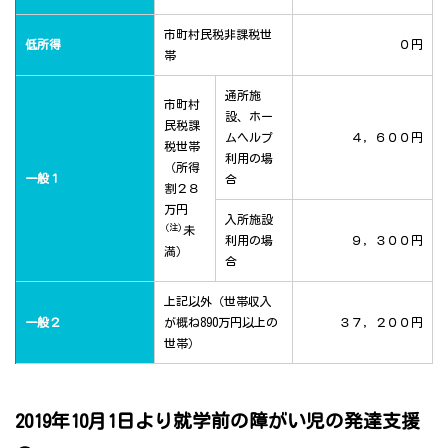
市町村民税非課税世
低所得
０円
帯
通所施
市町村
設、ホー
民税課
ムヘルプ
４，６００円
税世帯
利用の場
（所得
一般１
合
割２８
万円
入所施設
(注)
未
利用の場
９，３００円
満）
合
上記以外（世帯収入
一般２
が概ね890万円以上の
３７，２００円
世帯）
2019年10月1日より就学前の障がい児の発達支援