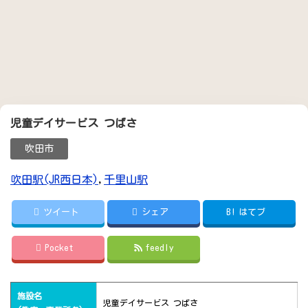
児童デイサービス つばさ
吹田市
吹田駅(JR西日本)
,
千里山駅
ツイート
シェア
B!
はてブ
Pocket
feedly
施設名
児童デイサービス つばさ