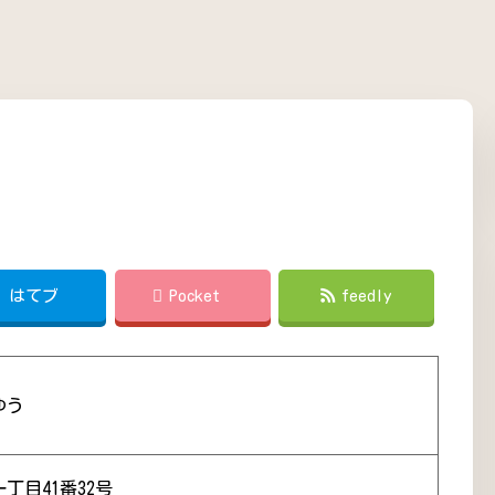
!
はてブ
Pocket
feedly
ゆう
丁目41番32号