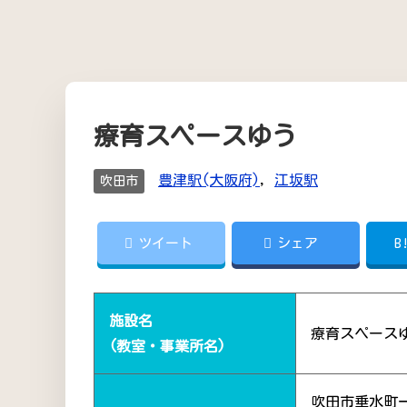
療育スペースゆう
豊津駅(大阪府)
,
江坂駅
吹田市
ツイート
シェア
B
施設名
療育スペース
(教室・事業所名)
吹田市垂水町一