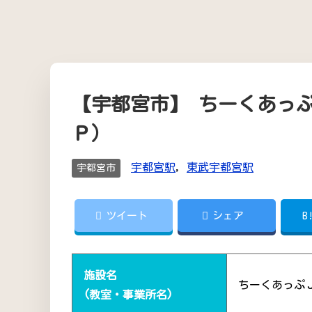
【宇都宮市】 ちーくあっ
Ｐ）
宇都宮駅
,
東武宇都宮駅
宇都宮市
ツイート
シェア
B
施設名
ちーくあっぷ
(教室・事業所名)