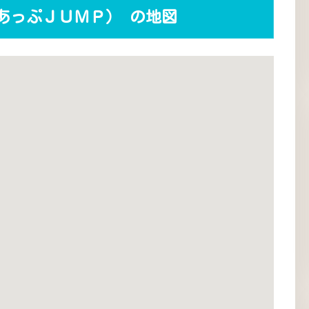
あっぷＪＵＭＰ） の地図