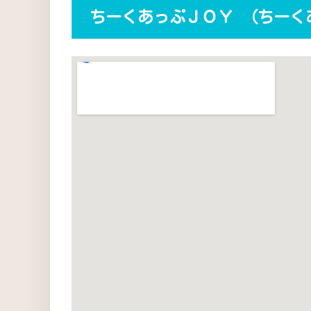
ちーくあっぷＪＯＹ （ちーく