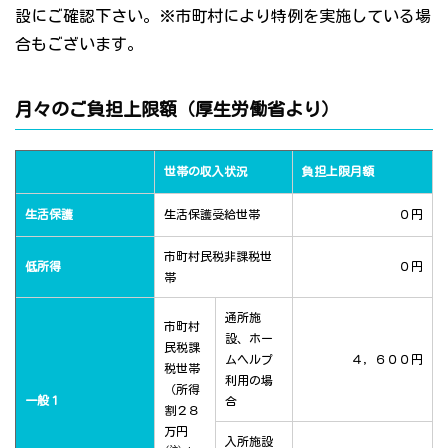
設にご確認下さい。※市町村により特例を実施している場
合もございます。
月々のご負担上限額（厚生労働省より）
世帯の収入状況
負担上限月額
生活保護
生活保護受給世帯
０円
市町村民税非課税世
低所得
０円
帯
通所施
市町村
設、ホー
民税課
ムヘルプ
４，６００円
税世帯
利用の場
（所得
一般１
合
割２８
万円
入所施設