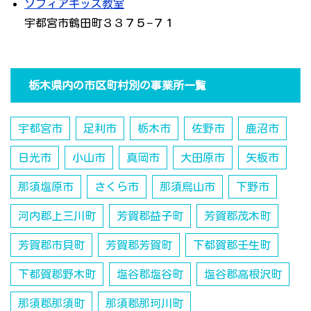
ソフィアキッズ教室
宇都宮市鶴田町３３７５−７１
栃木県内の市区町村別の事業所一覧
宇都宮市
足利市
栃木市
佐野市
鹿沼市
日光市
小山市
真岡市
大田原市
矢板市
那須塩原市
さくら市
那須烏山市
下野市
河内郡上三川町
芳賀郡益子町
芳賀郡茂木町
芳賀郡市貝町
芳賀郡芳賀町
下都賀郡壬生町
下都賀郡野木町
塩谷郡塩谷町
塩谷郡高根沢町
那須郡那須町
那須郡那珂川町