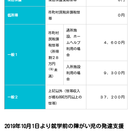
市町村民税非課税世
低所得
０円
帯
通所施
市町村
設、ホー
民税課
ムヘルプ
４，６００円
税世帯
利用の場
（所得
一般１
合
割２８
万円
入所施設
(注)
未
利用の場
９，３００円
満）
合
上記以外（世帯収入
一般２
が概ね890万円以上の
３７，２００円
世帯）
2019年10月1日より就学前の障がい児の発達支援