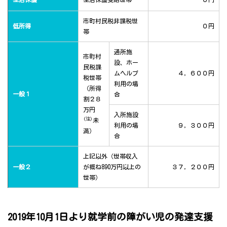
市町村民税非課税世
低所得
０円
帯
通所施
市町村
設、ホー
民税課
ムヘルプ
４，６００円
税世帯
利用の場
（所得
一般１
合
割２８
万円
入所施設
(注)
未
利用の場
９，３００円
満）
合
上記以外（世帯収入
一般２
が概ね890万円以上の
３７，２００円
世帯）
2019年10月1日より就学前の障がい児の発達支援