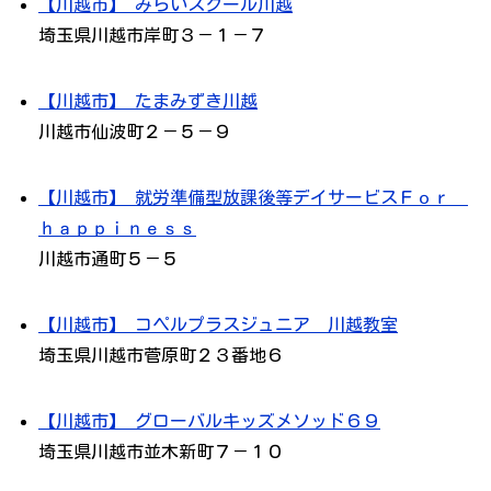
【川越市】 みらいスクール川越
埼玉県川越市岸町３－１－７
【川越市】 たまみずき川越
川越市仙波町２－５－９
【川越市】 就労準備型放課後等デイサービスＦｏｒ
ｈａｐｐｉｎｅｓｓ
川越市通町５－５
【川越市】 コペルプラスジュニア 川越教室
埼玉県川越市菅原町２３番地６
【川越市】 グローバルキッズメソッド６９
埼玉県川越市並木新町７－１０