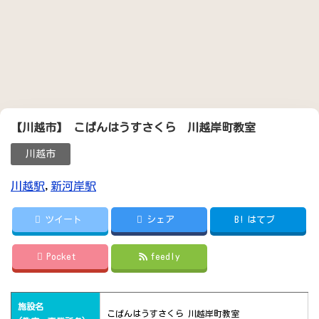
【川越市】 こぱんはうすさくら 川越岸町教室
川越市
川越駅
,
新河岸駅
ツイート
シェア
B!
はてブ
Pocket
feedly
施設名
こぱんはうすさくら 川越岸町教室