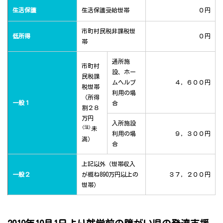
生活保護
生活保護受給世帯
０円
市町村民税非課税世
低所得
０円
帯
通所施
市町村
設、ホー
民税課
ムヘルプ
４，６００円
税世帯
利用の場
（所得
一般１
合
割２８
万円
入所施設
(注)
未
利用の場
９，３００円
満）
合
上記以外（世帯収入
一般２
が概ね890万円以上の
３７，２００円
世帯）