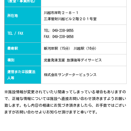
(教室・事業所名)
川越市岸町２－８－１
所在地
三澤管財川越ビル２階２０１号室
TEL: 049-238-9655
TEL / FAX
FAX: 049-238-9656
最寄駅
新河岸駅（15分） 川越駅（16分）
種別
児童発達支援 放課後等デイサービス
運営または設置法
株式会社サンダータービュランス
人等
※施設情報が変更されていたり間違ってしまっている場合もありますの
で、正確な情報については施設へ直接お問い合わせ頂きますようお願い
致します。もし内容の相違にお気づき頂きましたら、お手数ではござい
ますがお問い合わせよりお知らせ頂けますと幸いです。