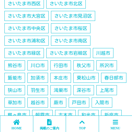
さいたま市西区
さいたま市北区
さいたま市大宮区
さいたま市見沼区
さいたま市中央区
さいたま市桜区
さいたま市浦和区
さいたま市南区
さいたま市緑区
さいたま市岩槻区
川越市
熊谷市
川口市
行田市
秩父市
所沢市
飯能市
加須市
本庄市
東松山市
春日部市
狭山市
羽生市
鴻巣市
深谷市
上尾市
草加市
越谷市
蕨市
戸田市
入間市
鶴ヶ島市
朝霞市
志木市
和光市
新座市
桶川市
久喜市
日高市
吉川市
北本市
HOME
掲載のご案内
TOP
MENU