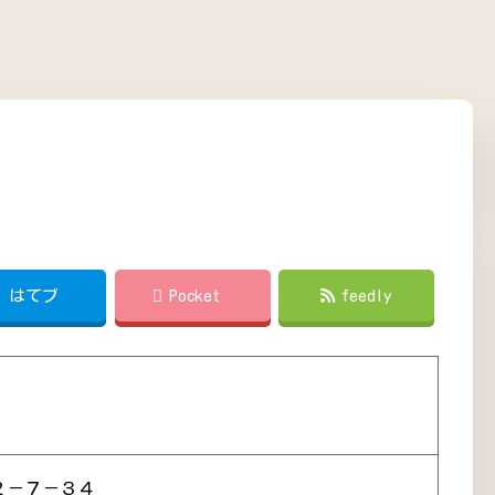
!
はてブ
Pocket
feedly
２－７－３４