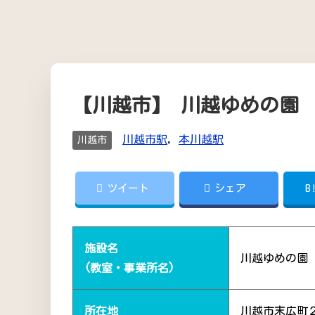
【川越市】 川越ゆめの園
川越市駅
,
本川越駅
川越市
ツイート
シェア
B
施設名
川越ゆめの園
(教室・事業所名)
所在地
川越市末広町