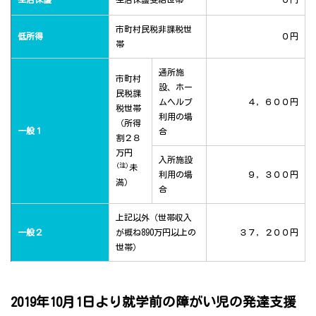
市町村民税非課税世
低所得
０円
帯
通所施
市町村
設、ホー
民税課
ムヘルプ
４，６００円
税世帯
利用の場
（所得
一般１
合
割２８
万円
入所施設
(注)
未
利用の場
９，３００円
満）
合
上記以外（世帯収入
一般２
が概ね890万円以上の
３７，２００円
世帯）
2019年10月1日より就学前の障がい児の発達支援