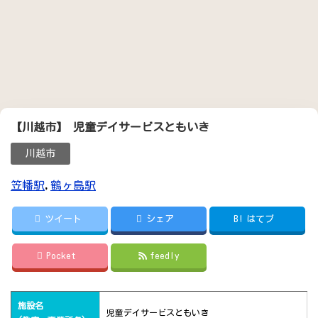
【川越市】 児童デイサービスともいき
川越市
笠幡駅
,
鶴ヶ島駅
ツイート
シェア
B!
はてブ
Pocket
feedly
施設名
児童デイサービスともいき