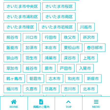
さいたま市中央区
さいたま市桜区
さいたま市浦和区
さいたま市南区
さいたま市緑区
さいたま市岩槻区
川越市
熊谷市
川口市
行田市
秩父市
所沢市
飯能市
加須市
本庄市
東松山市
春日部市
狭山市
羽生市
鴻巣市
深谷市
上尾市
草加市
越谷市
蕨市
戸田市
入間市
鶴ヶ島市
朝霞市
志木市
和光市
新座市
桶川市
久喜市
日高市
吉川市
北本市
八潮市
富士見市
三郷市
蓮田市
坂戸市
HOME
掲載のご案内
TOP
MENU
幸手市
ふじみ野市
白岡市
北足立郡伊奈町