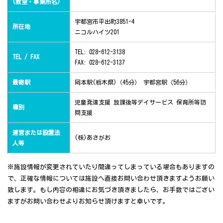
(教室・事業所名)
宇都宮市平出町3851-4
所在地
ニコルハイツ201
TEL: 028-612-3138
TEL / FAX
FAX: 028-612-3137
最寄駅
岡本駅(栃木県)（45分） 宇都宮駅（56分）
児童発達支援 放課後等デイサービス 保育所等訪
種別
問支援
運営または設置法
(株)あさがお
人等
※施設情報が変更されていたり間違ってしまっている場合もありますの
で、正確な情報については施設へ直接お問い合わせ頂きますようお願い
致します。もし内容の相違にお気づき頂きましたら、お手数ではござい
ますがお問い合わせよりお知らせ頂けますと幸いです。