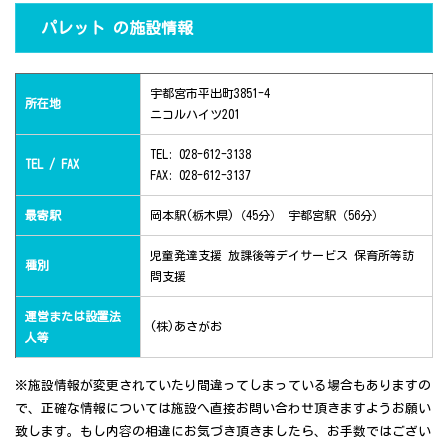
パレット の施設情報
宇都宮市平出町3851-4
所在地
ニコルハイツ201
TEL: 028-612-3138
TEL / FAX
FAX: 028-612-3137
最寄駅
岡本駅(栃木県)（45分） 宇都宮駅（56分）
児童発達支援 放課後等デイサービス 保育所等訪
種別
問支援
運営または設置法
(株)あさがお
人等
※施設情報が変更されていたり間違ってしまっている場合もありますの
で、正確な情報については施設へ直接お問い合わせ頂きますようお願い
致します。もし内容の相違にお気づき頂きましたら、お手数ではござい