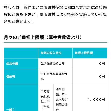
詳しくは、お住まいの市町村役場にお問合せまたは直接施
設にご確認下さい。※市町村により特例を実施している場
合もございます。
月々のご負担上限額（厚生労働省より）
世帯の収入状況
負担上限月額
生活保護
生活保護受給世帯
０円
市町村民税非課税世
低所得
０円
帯
通所施
市町村
設、ホー
民税課
ムヘルプ
４，６００円
税世帯
利用の場
（所得
一般１
合