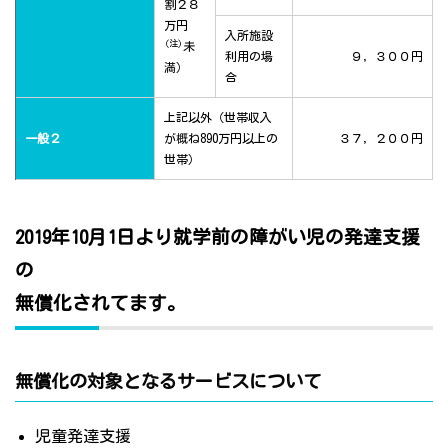
割２８
万円
入所施設
(注)
未
利用の場
９，３００円
満）
合
上記以外（世帯収入
一般２
が概ね890万円以上の
３７，２００円
世帯）
2019年10月1日より就学前の障がい児の発達支援
の
無償化されてます。
無償化の対象となるサービスについて
児童発達支援