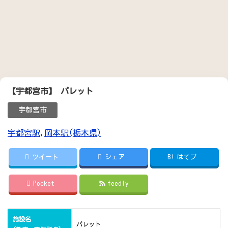
【宇都宮市】 パレット
宇都宮市
宇都宮駅
,
岡本駅(栃木県)
ツイート
シェア
B!
はてブ
Pocket
feedly
施設名
パレット