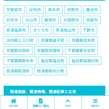
宇都宮市
足利市
栃木市
佐野市
鹿沼市
日光市
小山市
真岡市
大田原市
矢板市
那須塩原市
さくら市
那須烏山市
下野市
河内郡上三川町
芳賀郡益子町
芳賀郡茂木町
芳賀郡市貝町
芳賀郡芳賀町
下都賀郡壬生町
下都賀郡野木町
塩谷郡塩谷町
塩谷郡高根沢町
那須郡那須町
那須郡那珂川町
関連施設、関連情報、関連記事と広告
HOME
掲載のご案内
TOP
MENU