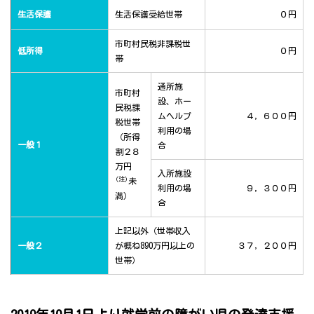
生活保護
生活保護受給世帯
０円
市町村民税非課税世
低所得
０円
帯
通所施
市町村
設、ホー
民税課
ムヘルプ
４，６００円
税世帯
利用の場
（所得
一般１
合
割２８
万円
入所施設
(注)
未
利用の場
９，３００円
満）
合
上記以外（世帯収入
一般２
が概ね890万円以上の
３７，２００円
世帯）