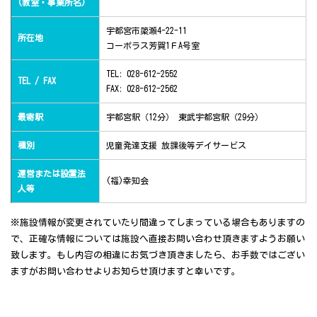
(教室・事業所名)
宇都宮市簗瀬4-22-11
所在地
コーポラス芳賀1ＦA号室
TEL: 028-612-2552
TEL / FAX
FAX: 028-612-2562
最寄駅
宇都宮駅（12分） 東武宇都宮駅（29分）
種別
児童発達支援 放課後等デイサービス
運営または設置法
(福)幸知会
人等
※施設情報が変更されていたり間違ってしまっている場合もありますの
で、正確な情報については施設へ直接お問い合わせ頂きますようお願い
致します。もし内容の相違にお気づき頂きましたら、お手数ではござい
ますがお問い合わせよりお知らせ頂けますと幸いです。