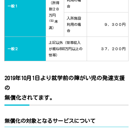
利用の場
（所得
一般１
合
割２８
万円
入所施設
(注)
未
利用の場
９，３００円
満）
合
上記以外（世帯収入
一般２
が概ね890万円以上の
３７，２００円
世帯）
2019年10月1日より就学前の障がい児の発達支援
の
無償化されてます。
無償化の対象となるサービスについて