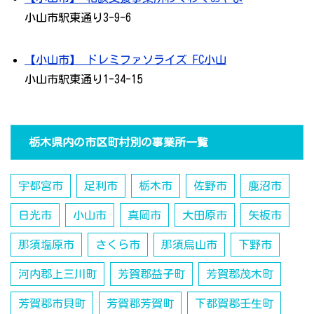
小山市駅東通り3-9-6
【小山市】 ドレミファソライズ FC小山
小山市駅東通り1-34-15
栃木県内の市区町村別の事業所一覧
宇都宮市
足利市
栃木市
佐野市
鹿沼市
日光市
小山市
真岡市
大田原市
矢板市
那須塩原市
さくら市
那須烏山市
下野市
河内郡上三川町
芳賀郡益子町
芳賀郡茂木町
芳賀郡市貝町
芳賀郡芳賀町
下都賀郡壬生町