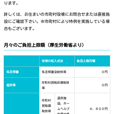
ります。
詳しくは、お住まいの市町村役場にお問合せまたは直接施
設にご確認下さい。※市町村により特例を実施している場
合もございます。
月々のご負担上限額（厚生労働省より）
世帯の収入状況
負担上限月額
生活保護
生活保護受給世帯
０円
市町村民税非課税世
低所得
０円
帯
通所施
市町村
設、ホー
民税課
ムヘルプ
４，６００円
税世帯