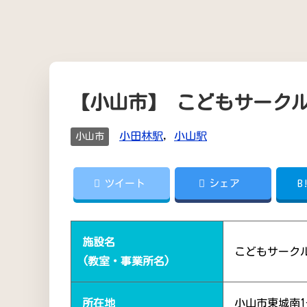
【小山市】 こどもサーク
小田林駅
,
小山駅
小山市
ツイート
シェア
B
施設名
こどもサーク
(教室・事業所名)
所在地
小山市東城南1-