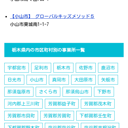
【小山市】 グローバルキッズメソッド５
小山市東城南1-1-7
栃木県内の市区町村別の事業所一覧
宇都宮市
足利市
栃木市
佐野市
鹿沼市
日光市
小山市
真岡市
大田原市
矢板市
那須塩原市
さくら市
那須烏山市
下野市
河内郡上三川町
芳賀郡益子町
芳賀郡茂木町
芳賀郡市貝町
芳賀郡芳賀町
下都賀郡壬生町
下都賀郡野木町
塩谷郡塩谷町
塩谷郡高根沢町