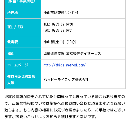
(教室・事業所名)
所在地
小山市駅東通り2-11-1
TEL: 0285-39-6750
TEL / FAX
FAX: 0285-39-6751
最寄駅
小山駅[東口]（10分）
種別
児童発達支援 放課後等デイサービス
ホームページ
http://gkids-method.com/
運営または設置法
ハッピーライフケア株式会社
人等
※施設情報が変更されていたり間違ってしまっている場合もありますの
で、正確な情報については施設へ直接お問い合わせ頂きますようお願い
致します。もし内容の相違にお気づき頂きましたら、お手数ではござい
ますがお問い合わせよりお知らせ頂けますと幸いです。