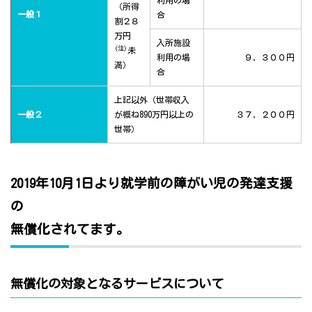
利用の場
（所得
一般１
合
割２８
万円
入所施設
(注)
未
利用の場
９，３００円
満）
合
上記以外（世帯収入
一般２
が概ね890万円以上の
３７，２００円
世帯）
2019年10月1日より就学前の障がい児の発達支援
の
無償化されてます。
無償化の対象となるサービスについて