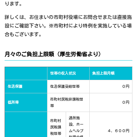
ります。
詳しくは、お住まいの市町村役場にお問合せまたは直接施
設にご確認下さい。※市町村により特例を実施している場
合もございます。
月々のご負担上限額（厚生労働省より）
世帯の収入状況
負担上限月額
生活保護
生活保護受給世帯
０円
市町村民税非課税世
低所得
０円
帯
通所施
市町村
設、ホー
民税課
ムヘルプ
４，６００円
税世帯