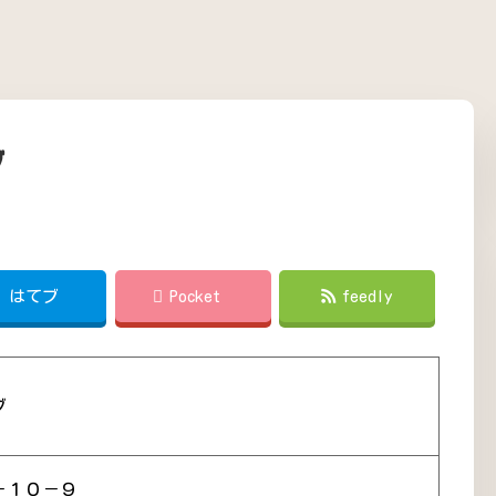
ブ
!
はてブ
Pocket
feedly
ブ
－１０－９