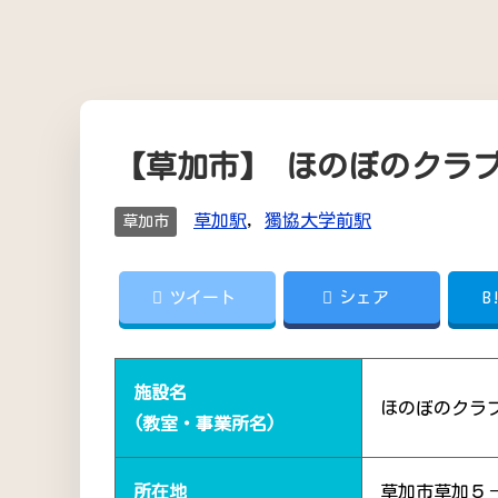
【草加市】 ほのぼのクラ
草加駅
,
獨協大学前駅
草加市
ツイート
シェア
B
施設名
ほのぼのクラ
(教室・事業所名)
所在地
草加市草加５