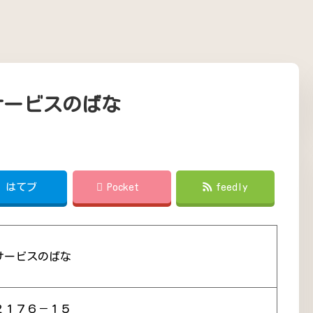
サービスのばな
!
はてブ
Pocket
feedly
サービスのばな
２１７６－１５