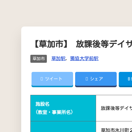
【草加市】 放課後等デイ
草加駅
,
獨協大学前駅
草加市
ツイート
シェア
B
施設名
放課後等デイ
(教室・事業所名)
草加市氷川町