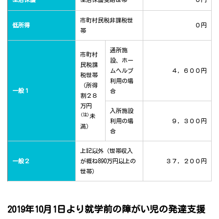
市町村民税非課税世
低所得
０円
帯
通所施
市町村
設、ホー
民税課
ムヘルプ
４，６００円
税世帯
利用の場
（所得
一般１
合
割２８
万円
入所施設
(注)
未
利用の場
９，３００円
満）
合
上記以外（世帯収入
一般２
が概ね890万円以上の
３７，２００円
世帯）
2019年10月1日より就学前の障がい児の発達支援